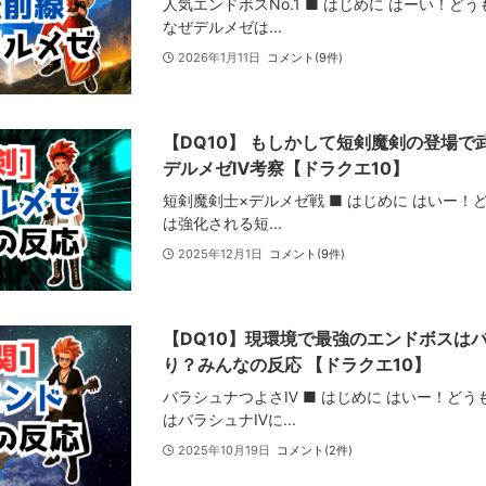
人気エンドボスNo.1 ■ はじめに はーい！ど
なぜデルメゼは...
2026年1月11日
コメント(9件)
【DQ10】 もしかして短剣魔剣の登場
デルメゼⅣ考察【ドラクエ10】
短剣魔剣士×デルメゼ戦 ■ はじめに はいー
は強化される短...
2025年12月1日
コメント(9件)
【DQ10】現環境で最強のエンドボスは
り？みんなの反応 【ドラクエ10】
バラシュナつよさⅣ ■ はじめに はいー！ど
はバラシュナⅣに...
2025年10月19日
コメント(2件)