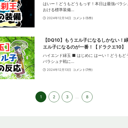
はいー！どうもどうもっす！本日は最強バラシュナ
おける標準装備...
2024年12月14日
コメント(5件)
【DQ10】もうエル子になるしかない！
エル子になるのが一番！【ドラクエ10】
ハイエンド緑玉 ■ はじめに はーい！どうも
バラシュナ戦に...
2024年12月13日
コメント(7件)
1
2
3
8
...