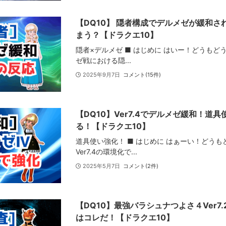
【DQ10】 隠者構成でデルメゼが緩和
まう？【ドラクエ10】
隠者×デルメゼ ■ はじめに はいー！どうも
ゼ戦における隠...
2025年9月7日
コメント(15件)
【DQ10】Ver7.4でデルメゼ緩和！道
る！【ドラクエ10】
道具使い強化！ ■ はじめに はぁーい！どう
Ver7.4の環境化で...
2025年5月7日
コメント(2件)
【DQ10】最強バラシュナつよさ４Ver7
はコレだ！【ドラクエ10】