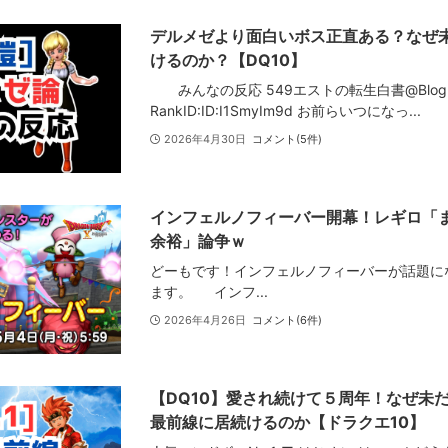
デルメゼより面白いボス正直ある？なぜ
けるのか？【DQ10】
みんなの反応 549エストの転生白書@Blog
RankID:ID:I1SmyIm9d お前らいつになっ...
2026年4月30日
コメント(5件)
インフェルノフィーバー開幕！レギロ「ま
余裕」論争ｗ
どーもです！インフェルノフィーバーが話題に
ます。 インフ...
2026年4月26日
コメント(6件)
【DQ10】愛され続けて５周年！なぜ未
最前線に居続けるのか【ドラクエ10】