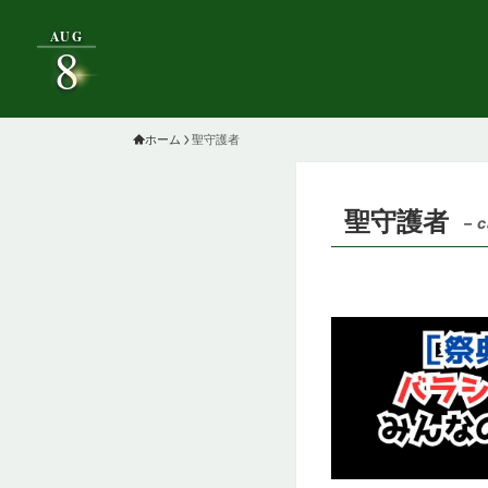
AUG
8
ホーム
聖守護者
聖守護者
– 