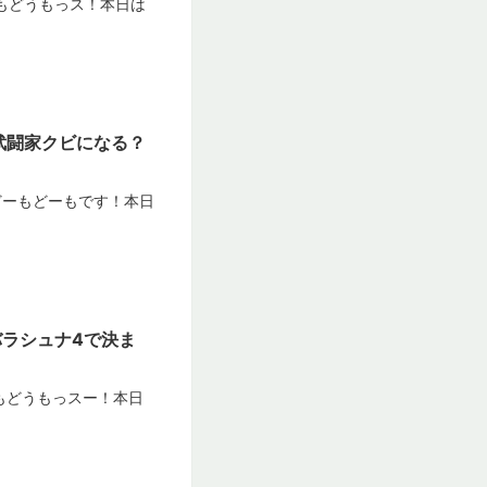
うもどうもっス！本日は
で武闘家クビになる？
！どーもどーもです！本日
バラシュナ4で決ま
うもどうもっスー！本日