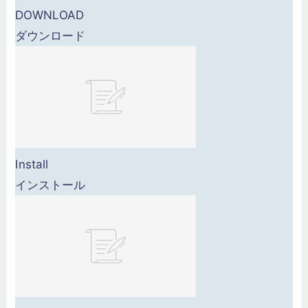
00:00～00:59
DOWNLOAD
01:00～01:59
ダウンロード
02:00～02:59
鉄
凶
詳細を確認する
カテゴリー一覧
効率軍とは
職業
防衛
装備
攻略
更新
育成
話題
Install
雑記
インストール
ローテ表は「印刷」で検索！
OTHERS
登場人物
お問い合わせ