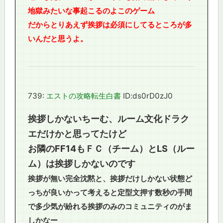
地獄みたいな事起こるのよこのゲーム
だからとりあえず挨拶は必須にしてるところが多
いんだと思うよ。
739:
エストの攻略転生白書
ID:ds0rD0zJ0
挨拶しかないちーむ、ルーム文化ドラク
エだけかと思ってたけど
お隣のFF14もＦＣ（チーム）とLS（ルー
ム）は挨拶しかないのです
挨拶が無い完全沈黙と、挨拶だけしかない状態ど
っちが良いかって考えると定型文押す数秒の手間
で多少気が紛れる挨拶のみのコミュニティのがま
しかなー