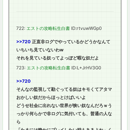
722:
エストの攻略転生白書
ID:rtvuwWGp0
>>720
正直非ログでやっているかどうかなんて
いちいち見ていないわw
それを見ている奴ってよっぽど暇な奴だよ
723:
エストの攻略転生白書
ID:L+JrHV3G0
>>720
そんなの監視して勘ぐってる奴はキモくてアタマ
おかしい奴だからほっとけばいいよ
どうせ社会に出れない世界が狭い奴なんだろｗう
っかり何らかで非ログに気付いても、普通の人な
ら
「たまには静かにプレイしたい時もあるよね」く