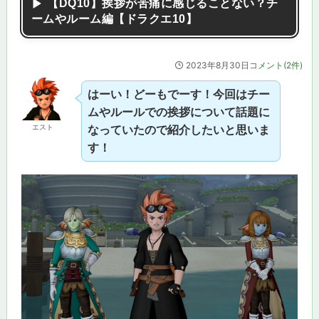
【DQ10】挨拶が苦痛に感じることない？チ
ームやルーム編【ドラクエ10】
2023年8月30日
コメント(2件)
はーい！どーもでーす！今回はチー
ムやルールでの挨拶について話題に
エスト
なっていたので紹介したいと思いま
す！