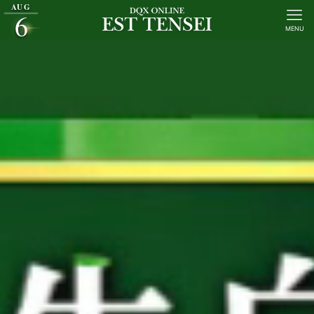
AUG
6
MENU