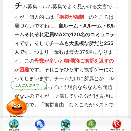
チ
ム募集・ルム募集でよく見かける文言で
すが、個人的には
「挨拶が強制」
のところは
居づらいですね…。
自ルーム・Aルーム・Bル
ームそれぞれ定員MAXで120名のコミュニテ
ィです。
そして
チームも大規模な所だと255
人で
す。つまり、母数は最大375名になりま
す。この
母数が多いと物理的に挨拶を返すの
が困難
です。それこそひたすら挨拶ゲーにな
ってしまいます。チームだけに所属とか、ル
夜の応援ポチお願い！
ームAだけ所属っていう場合ならなんら問題
がないのですが、所属している分だけ負担に
なるので、「挨拶自由」なところがベストで
す！
冒険者の広場
BBS
冒険者ツール
ゼルメアシート
ブログランキング