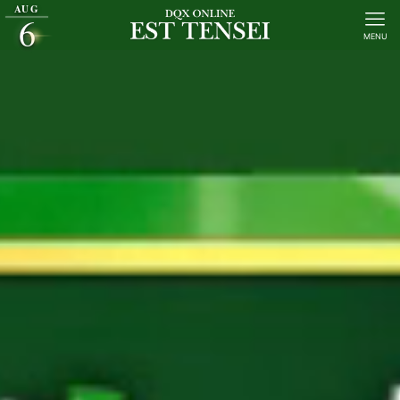
AUG
6
MENU