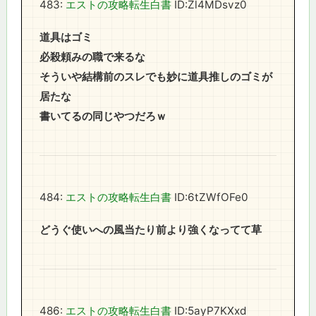
483:
エストの攻略転生白書
ID:Zl4MDsvz0
道具はゴミ
必殺頼みの職で来るな
そういや結構前のスレでも妙に道具推しのゴミが
居たな
書いてるの同じやつだろｗ
484:
エストの攻略転生白書
ID:6tZWfOFe0
どうぐ使いへの風当たり前より強くなってて草
486:
エストの攻略転生白書
ID:5ayP7KXxd