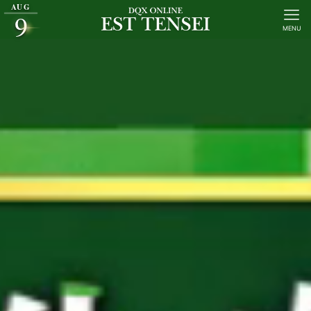
AUG
9
MENU