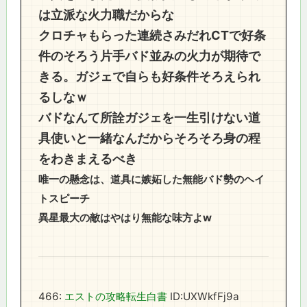
は立派な火力職だからな
クロチャもらった連続さみだれCTで好条
件のそろう片手バド並みの火力が期待で
きる。ガジェで自らも好条件そろえられ
るしなｗ
バドなんて所詮ガジェを一生引けない道
具使いと一緒なんだからそろそろ身の程
をわきまえるべき
唯一の懸念は、道具に嫉妬した無能バド勢のヘイ
トスピーチ
異星最大の敵はやはり無能な味方よw
466:
エストの攻略転生白書
ID:UXWkfFj9a