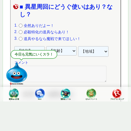
■ 異星周回にどうぐ使いはあり？な
し？
全然ありだよー！
必殺特化の道具ならあり！
道具やるなら魔戦で来てほしい！
今日も元気にいくスラ！
コメント
冒険者の広場
BBS
冒険者ツール
ゼルメアシート
ブログランキング
©
エスト
コメント一覧
（4件）