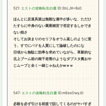
521:
エストの攻略転生白書
ID:3bLJX+8s0
ほんとに反道具派は無能な連中が多いな、ただひ
たすらに中身のない罵詈雑言で否定するしかでき
ない拙さ
そしてお決まりのセリフをオウム返しのように宣
う、すでにバドを人質にして論破したのにな
日頃から無駄に効率を求めていながら、革新的な
北上ブーム前の南千老害のようなダブスタ糞おや
じムーブと全く一緒じゃねえかwｗｗ
547:
エストの攻略転生白書
ID:mEexOwyJ0
必殺を必ず引ける前提で話してくるのがヤバすぎ