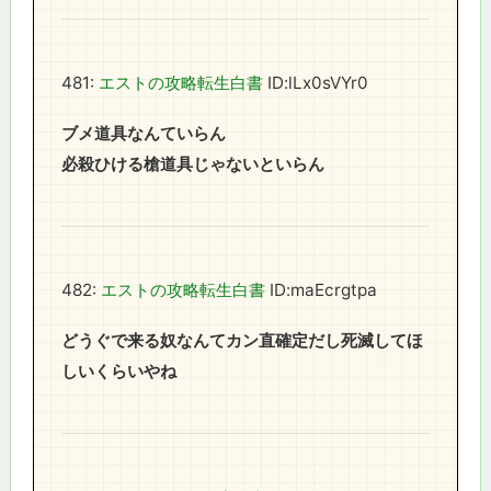
481:
エストの攻略転生白書
ID:lLx0sVYr0
ブメ道具なんていらん
必殺ひける槍道具じゃないといらん
482:
エストの攻略転生白書
ID:maEcrgtpa
どうぐで来る奴なんてカン直確定だし死滅してほ
しいくらいやね