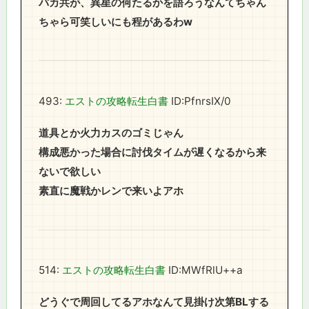
バカ共が、異星の何たるかを語ろうなんてちゃん
ちゃら可笑しいにも程があるわw
493:
エストの攻略転生白書
ID:PfnrsIX/0
道具とか火力カスのゴミじゃん
構成悪かった場合に討伐タイムが遅くなるから来
ないで欲しい
素直に魔戦かレンで来いよアホ
514:
エストの攻略転生白書
ID:MWfRlU++a
どうぐで周回してるアホなんて見掛け次第BLする