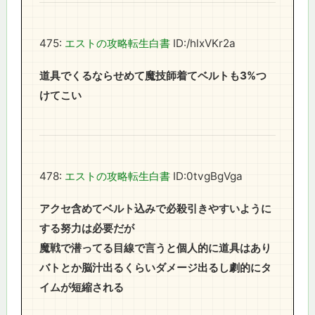
475:
エストの攻略転生白書
ID:/hlxVKr2a
道具でくるならせめて魔技師着てベルトも3%つ
けてこい
478:
エストの攻略転生白書
ID:0tvgBgVga
アクセ含めてベルト込みで必殺引きやすいように
する努力は必要だが
魔戦で潜ってる目線で言うと個人的に道具はあり
バトとか脳汁出るくらいダメージ出るし劇的にタ
イムが短縮される