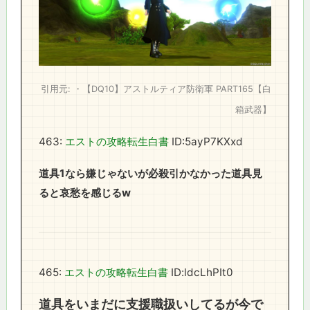
引用元: ・【DQ10】アストルティア防衛軍 PART165【白
箱武器】
463:
エストの攻略転生白書
ID:5ayP7KXxd
道具1なら嫌じゃないが必殺引かなかった道具見
ると哀愁を感じるw
465:
エストの攻略転生白書
ID:ldcLhPIt0
道具をいまだに支援職扱いしてるが今で