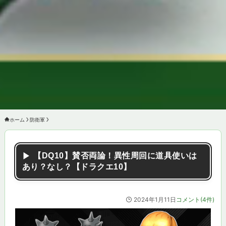
ホーム
防衛軍
【DQ10】賛否両論！異性周回に道具使いは
あり？なし？【ドラクエ10】
2024年1月11日
コメント(4件)