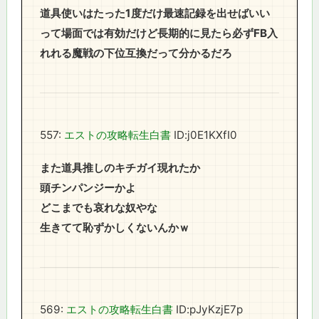
道具使いはたった1度だけ最速記録を出せばいい
って場面では有効だけど長期的に見たら必ずFB入
れれる魔戦の下位互換だって分かるだろ
557:
エストの攻略転生白書
ID:j0E1KXfI0
また道具推しのキチガイ現れたか
頭チンパンジーかよ
どこまでも哀れな奴やな
生きてて恥ずかしくないんかｗ
569:
エストの攻略転生白書
ID:pJyKzjE7p