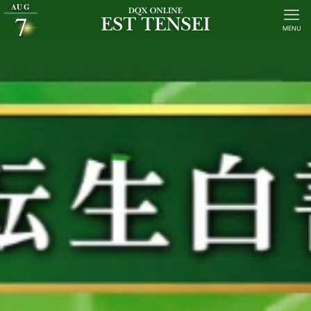
AUG
7
MENU