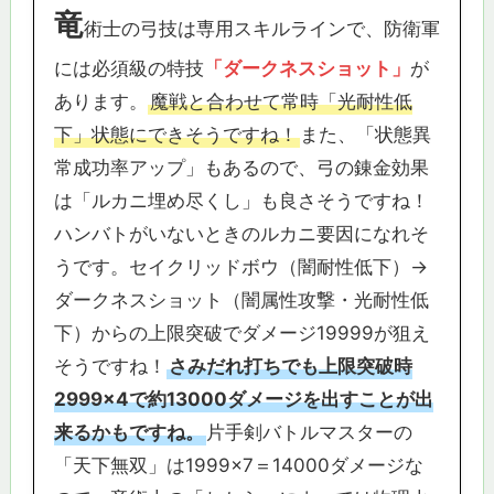
竜
術士の弓技は専用スキルラインで、防衛軍
には必須級の特技
「ダークネスショット」
が
あります。
魔戦と合わせて常時「光耐性低
下」状態にできそうですね！
また、「状態異
常成功率アップ」もあるので、弓の錬金効果
は「ルカニ埋め尽くし」も良さそうですね！
ハンバトがいないときのルカニ要因になれそ
うです。セイクリッドボウ（闇耐性低下）→
ダークネスショット（闇属性攻撃・光耐性低
下）からの上限突破でダメージ19999が狙え
そうですね！
さみだれ打ちでも上限突破時
2999×4で約13000ダメージを出すことが出
来るかもですね。
片手剣バトルマスターの
「天下無双」は1999×7＝14000ダメージな