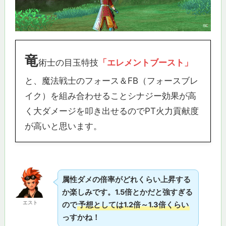
竜
術士の目玉特技
「エレメントブースト」
と、魔法戦士のフォース＆FB（フォースブレ
イク）を組み合わせることシナジー効果が高
く大ダメージを叩き出せるのでPT火力貢献度
が高いと思います。
属性ダメの倍率がどれくらい上昇する
か楽しみです。1.5倍とかだと強すぎる
エスト
ので
予想としては1.2倍～1.3倍くらい
っすかね！