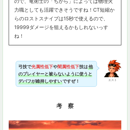
ので、竜術士の「ちから」によっては物理火
力職としても活躍できそうですね！CT短縮か
らのロストスナイプは15秒で使えるので、
19999ダメージを狙えるかもしれないっす
ね！
弓技で
光属性低下
や
闇属性低下
技は
他
のプレイヤーと被らないように使うと
エスト
デバフが維持しやすい
ですぜ！
考 察