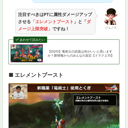
注目すべきはPTに属性ダメージアップ
させる
「エレメントブースト
」と「
ダ
ジェノス
メージ上限突破」
ですね！
あわせて読みたい
【DQ10】竜術士の武器は何がいいと思います
か？新情報からのみんなの反応【ドラクエ10】
■ エレメントブースト