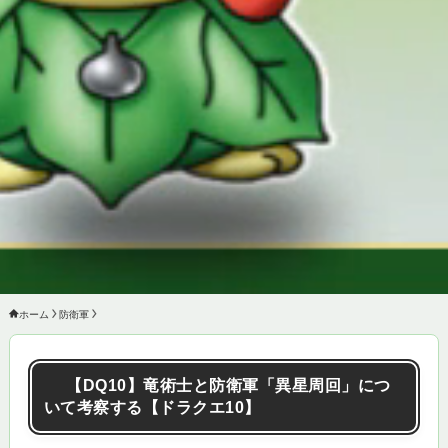
X
ホーム
防衛軍
【DQ10】竜術士と防衛軍「異星周回」につ
いて考察する【ドラクエ10】