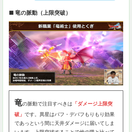
■ 竜の脈動（上限突破）
竜
の脈動で注目すべきは
「ダメージ上限突
破」
です。異星はバフ・デバフもりもり効果
であっという間に天井ダメージに届いてしま