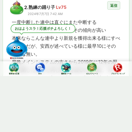
返信
2.
熟練の踊り子
Lv75
2024年7月7日 7:42 AM
一度中断した連中は直ぐにまた中断する
おはようスラ！応援ポチよろしく！
年単位で中断した連中は特にその傾向が高い
本来ならこんな連中より新規を獲得出来る様にすべ
きなんだが、安西が述べている様に最早10にその
余力は無い。
早晩メインシステムの古さから2019年に12年の歴
史を閉じたMHFと同じ運命を辿るのは明白。10も
冒険者の広場
BBS
冒険者ツール
ゼルメアシート
ブログランキング
メインシステムが古く、改修する金も人材も無いの
だからな。
返信
3.
転生魔剣士
Lv59
2024年7月7日 12:46 PM
昨日今日の便所の落書きやそのツギハギアフィスレ