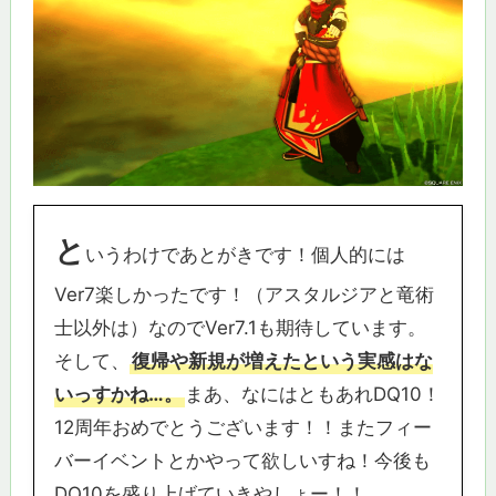
と
いうわけであとがきです！個人的には
Ver7楽しかったです！（アスタルジアと竜術
士以外は）なのでVer7.1も期待しています。
そして、
復帰や新規が増えたという実感はな
いっすかね…。
まあ、なにはともあれDQ10！
12周年おめでとうございます！！またフィー
バーイベントとかやって欲しいすね！今後も
DQ10を盛り上げていきやしょー！！