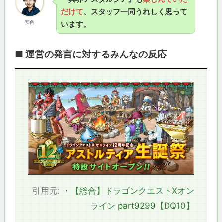
だけて
、スタッフ一同うれしく思って
安西
います。
■ 運営の発言に対するみんなの反応
引用元:
・【総合】ドラゴンクエストXオン
ライン part9299【DQ10】