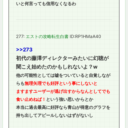
いと何言っても信用なくなるわ
277:
エストの攻略転生白書
ID:RP1HMaA40
>>273
初代の藤澤ディレクターみたいに幻聴が
聞こえ始めたのかもしれないよ？w
他の可能性としては嘘をついていると自覚しなが
らも
無理矢理でも好評という事にしないと
ますますユーザーが逃げ出すからなんとしてでも
食い止めねば！
という強い思いからとか
本当に過去最高に好評なら青山が得意のグラフを
持ち出してアピールしないはずがないし