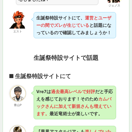
ジェノス
生誕祭特設サイトにて、
運営とユーザ
ーの間でズレが生じている
と話題にな
エスト
っているので確認してみましょうか！
生誕祭特設サイトで話題
■ 生誕祭特設サイトにて
Vre7は
過去最高レベルで好評
だと手応
えを感じております！そのため
カムバ
青山P
ックさんに加えて新規さんも増えてい
ます。
最近竜術士が楽しいです。
『異界アスタルジア』も
楽しんでいた