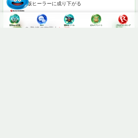
ら劣化版ヒーラーに成り下がる
冒険者の広場
BBS
冒険者ツール
ゼルメアシート
ブログランキング
返信
8.
熟練の旅芸人
Lv72
2024年7月28日 2:51 PM
ベホマラーだけのデスマスならハッスルだけの旅の
ほうがいいんだけどね
問題はデスマスも旅も自分がヒーラー枠だという事
を認識してないのがね
返信
9.
転生竜術士
Lv98
2024年7月30日 1:58 AM
死霊が運命の円陣とか強制で４ぬ系の技耐えれるよ
うになったのデカイよね
ドドンのドラミングとかもあるか