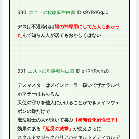
830:
エストの攻略転生白書
ID:s9YRd6gJ0
デスは不遇時代は
福の神専用にしてた人も多かっ
た
んで知らん人が居てもおかしくはない
831:
エストの攻略転生白書
ID:eKRYRwhz0
デスマスターはメインヒーラー扱いでザオラルベ
ホマラーはもちろん
天使の守りを他人にかけることができメインウェ
ポンの鎌だけで
魔法戦士の人が泣いて喜ぶ
【状態変化耐性低下】
効果のある
『厄災の滅撃』
が使えさらに
スクルトマジックバリアバイキルトメディカルデ