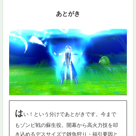
あとがき
は
い！という分けであとがきです。今まで
もゾンビ戦の蘇生役。開幕から高火力技を叩
き込めるデスサイズで雑魚狩り・福引要因と