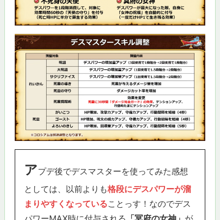
ア
プデ後でデスマスターを使ってみた感想
としては、以前よりも
格段にデスパワーが溜
まりやすくなっている
ことっす！なのでデス
パワーMAX時に付与される
「冥府の女神」
が