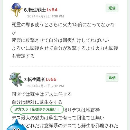
返信
6.
転生戦士
Lv54
2024年7月28日 1:38 PM
死霊の導き使うとさらに火力1.5倍になってなかな
か
死霊に攻撃させて自分は回復だけしてればいい
よろいに回復させて自分が攻撃するより火力も回復
も安定する
返信
7.
転生隠者
Lv55
2024年7月28日 2:12 PM
同盟では蘇生はデスに任せる
自分は絶対に蘇生をする
この二つが成り立たない限りデスは地雷枠
夕焼けがきれいスラ
デス最大の魅力は蘇生で有って回復ては無い
自分がどれだけ意識系のデスでも蘇生を邪魔された