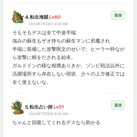
返信
4.
転生海賊
Lv60
2024年7月28日 8:00 AM
そもそもデスは全て中途半端
強みの蘇生もザオ持ちの蘇生マンに邪魔され
半端に装備した攻撃呪文のせいで、ヒーラー枠なが
ら攻撃に精をだされる始末。
ガルドドンの様な相撲ありきか、ゾンビ戦法以外に
活躍場所すら存在しない現状、少々の上方修正では
全く使えないな。
返信
5.
転生占い師
Lv51
2024年7月28日 9:25 AM
ちゃんと回復してくれるデスなら助かる