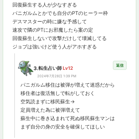
回復蘇生する人が少なすぎる
パニガルムとかでも自分のPTのヒーラー枠
デスマスターの時に嫌な予感して
速攻で隣のPTにお邪魔したら案の定
回復蘇生しないで攻撃だけして壊滅してる
ジョブは強いけど使う人がアホすぎる
返信
3.
転生占い師
Lv12
2024年7月28日 1:39 PM
パニガルム移住は被弾が増えて迷惑だから
移住者は復活無しで転がしておく
空気読まずに移民蘇生→
定員増えた為に被弾増えて
蘇生中に巻き込まれて死ぬ移民蘇生マンは
まず自分の身の安全を確保してほしい