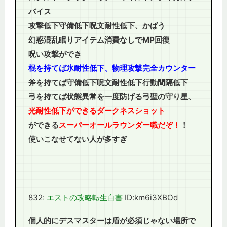
バイス
攻撃低下守備低下呪文耐性低下、かばう
幻惑混乱眠りアイテム消費なしでMP回復
呪い攻撃ができ
棍を持てば氷耐性低下、物理攻撃完全カウンター
斧を持てば守備低下呪文耐性低下行動間隔低下
弓を持てば状態異常を一度防げる弓聖の守り星、
光耐性低下ができるダークネスショット
ができる
スーパーオールラウンダー職だぞ！
！
使いこなせてない人が多すぎ
832:
エストの攻略転生白書
ID:km6i3XBOd
個人的にデスマスターは盾が必須じゃない場所で