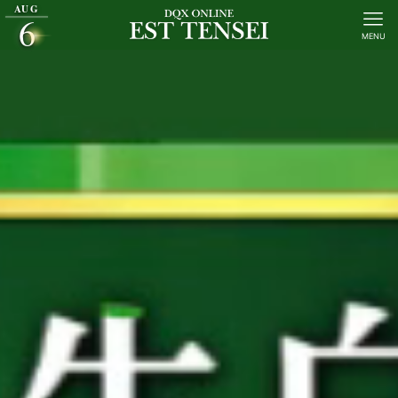
AUG
6
MENU