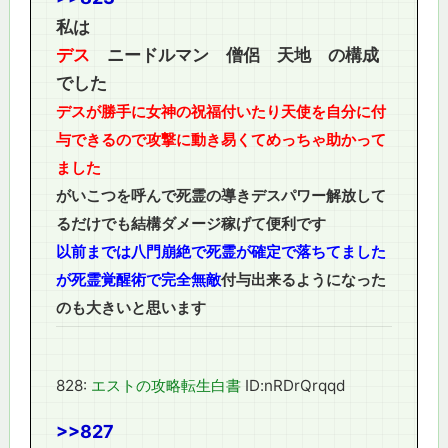
私は
デス
ニードルマン 僧侶 天地 の構成
でした
デスが勝手に女神の祝福付いたり天使を自分に付
与できるので攻撃に動き易くてめっちゃ助かって
ました
がいこつを呼んで死霊の導きデスパワー解放して
るだけでも結構ダメージ稼げて便利です
以前までは八門崩絶で死霊が確定で落ちてました
が死霊覚醒術で完全無敵
付与出来るようになった
のも大きいと思います
828:
エストの攻略転生白書
ID:nRDrQrqqd
>>827