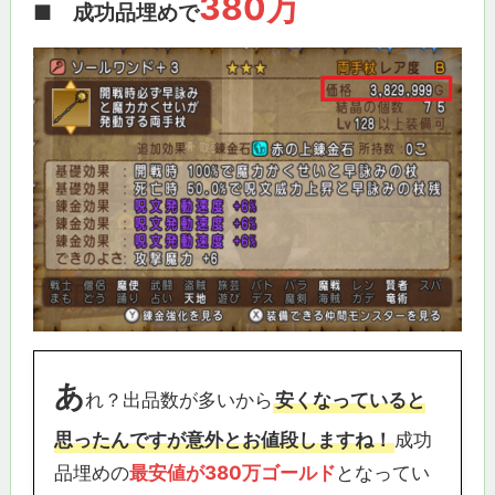
380万
■ 成功品埋めで
あ
れ？出品数が多いから
安くなっていると
思ったんですが意外とお値段しますね！
成功
品埋めの
最安値が380万ゴールド
となってい