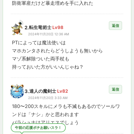
防衛軍産だけど暴走埋めを手に入れた
返信
2.
転生竜術士
Lv98
2024年11月20日 12:36 AM
PTによっては魔法使いは
マホカンタされたらどうしようも無いから
マゾ系解除ついた両手杖も
持っておいた方がいいんじゃね？
返信
3.
達人の魔剣士
Lv82
2024年11月20日 3:33 AM
180〜200スキルにメラも不滅もあるのでソールワ
ンドは「ナシ」かと思われます
バラシュナはアリエスでしょう
午前の応援ポチお願いスラ！