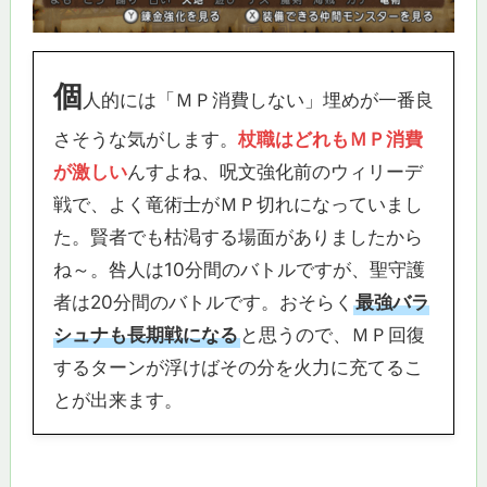
個
人的には「ＭＰ消費しない」埋めが一番良
さそうな気がします。
杖職はどれもＭＰ消費
が激しい
んすよね、呪文強化前のウィリーデ
戦で、よく竜術士がＭＰ切れになっていまし
た。賢者でも枯渇する場面がありましたから
ね～。咎人は10分間のバトルですが、聖守護
者は20分間のバトルです。おそらく
最強バラ
シュナも長期戦になる
と思うので、ＭＰ回復
するターンが浮けばその分を火力に充てるこ
とが出来ます。