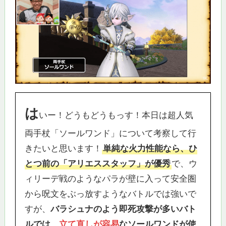
は
いー！どうもどうもっす！本日は超人気
両手杖「ソールワンド」について考察して行
きたいと思います！
単純な火力性能なら、ひ
とつ前の「アリエススタッフ」が優秀
で、ウ
ィリーデ戦のようなパラが壁に入って安全圏
から呪文をぶっ放すようなバトルでは強いで
すが、
バラシュナのよう即死攻撃が多いバト
ルでは、
立て直しが容易
なソールワンドが使