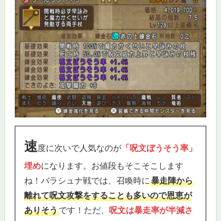
速
度に次いで人気なのが
「呪文ぼうそう率」
埋め
になります。お値段もそこそこします
ね！バラシュナ戦では、召喚時に
暴走陣から
離れて呪文攻撃をすることも多いので恩恵が
ありそう
です！ただ、
呪文は暴走率が半減さ