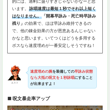
的には、過剰に盛りすぎじゃないかなーと思
います。
詠唱速度は最短１秒でそれ以上短く
はなりません。
「開幕早詠み・死亡時早詠み
残り」
の効果で、ほぼ早詠み維持できるの
で、他の錬金効果の方が恩恵あるんじゃない
かなと思います。いてつくはどうを多用する
ボスなら速度埋めが一番安定しそうですね！
速度埋めの腕
を装備しての
早詠み状態
なら大抵の呪文を１秒詠唱
にすること
エスト
が出来ますよ！
■ 呪文暴走率アップ