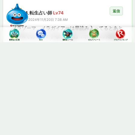
返信
4.
転生占い師
Lv74
2024年11月20日 7:38 AM
メラゾーマ、メラガイアーは早読み入ってるとあと
は17%でカンストするから後はマホカンタの速度あ
冒険者の広場
BBS
冒険者ツール
ゼルメアシート
ブログランキング
げるだけなんよな
返信
5.
転生踊り子
Lv63
2024年11月20日 3:36 PM
エンドではゾンビ徹底的排除
その他は容認で出したのがソールワンドだろ
エンドでのゾンビ構成は運営がお気召さない
ザオトーンはその典型
4人のエンドでは日の目を見る事が無い装備
錬金？余程の拘りが無い限り防衛産で良い