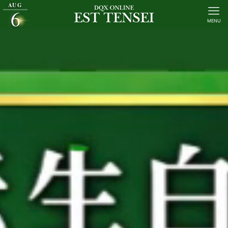
AUG
6
MENU