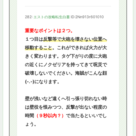
282:
エストの攻略転生白書
ID:2Nn913r601010
重要なポイントは２つ。
１つ目は
反撃等で大砲を壊さない位置へ
移動すること
。これができれば火力が大
きく変わります。タゲ下がりの度に大砲
の近くにノクゼリアを持ってきて呪災で
破壊しないでください。海賊がこんな顔
(-.-)になります。
壁が浅いなど遠くへ引っ張り切れない時
は壁役を恨みつつ、反撃が出ない程度の
時間
（９秒以内？）
で当たるといいでし
ょう。