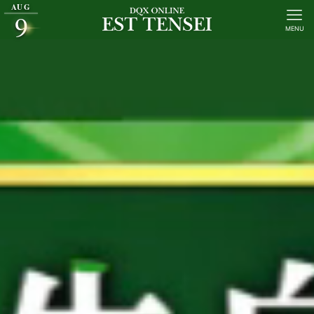
AUG
9
MENU