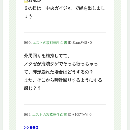
２の日は「中央ガイジ×」で緑を出しまし
ょう
960:
エストの攻略転生白書
ID:SausF48x0
外周回りを維持してて、
ノクゼが海賊タゲでそっち行っちゃっ
て、陣形崩れた場合はどうするの？
また、そこから時計回りするようにする
感じ？？
962:
エストの攻略転生白書
ID:+1G7TvYh0
>>960