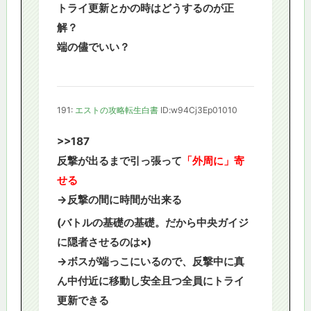
トライ更新とかの時はどうするのが正
解？
端の儘でいい？
191:
エストの攻略転生白書
ID:w94Cj3Ep01010
>>187
反撃が出るまで引っ張って
「外周に」寄
せる
→反撃の間に時間が出来る
(バトルの基礎の基礎。だから中央ガイジ
に隠者させるのは×)
→ボスが端っこにいるので、反撃中に真
ん中付近に移動し安全且つ全員にトライ
更新できる