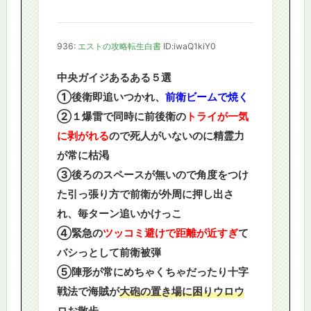
936:
エストの攻略転生白書
ID:iwaQ1kiY0
中央ガイジあるある５選
①後衛即追いつかれ、
前衛ビームで焼く
②１爆雷で同時に前後衛の
トライが一気
に剥がれる
ので死人がいないのに精霊力
が常に枯渇
③後ろのスペースが無いので角度をつけ
た引っ張り方で前衛が外周に押し出さ
れ、毎ターン追いかけっこ
④緊急の
ツッコミ避けで距離が近すぎ
て
バシっとして前衛被弾
⑤陣形が常にめちゃくちゃだったり十字
戦法で海賊が
大砲の置き場に困りウロウ
ロ
お散歩