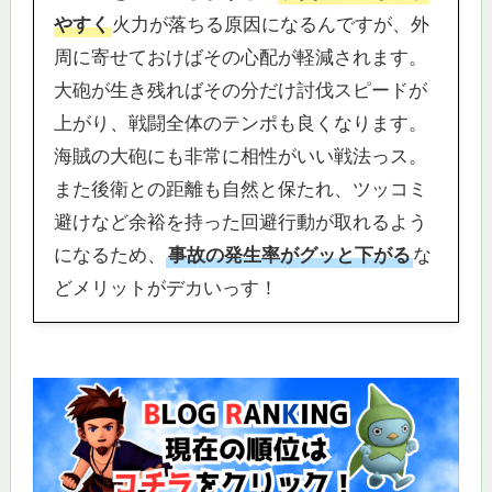
やすく
火力が落ちる原因になるんですが、外
周に寄せておけばその心配が軽減されます。
大砲が生き残ればその分だけ討伐スピードが
上がり、戦闘全体のテンポも良くなります。
海賊の大砲にも非常に相性がいい戦法っス。
また後衛との距離も自然と保たれ、ツッコミ
避けなど余裕を持った回避行動が取れるよう
になるため、
事故の発生率がグッと下がる
な
どメリットがデカいっす！