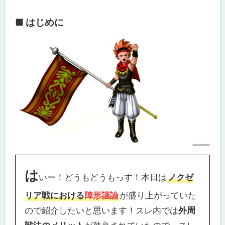
■ はじめに
は
いー！どうもどうもっす！本日は
ノクゼ
リア戦における
陣形議論
が盛り上がっていた
ので紹介したいと思います！スレ内では
外周