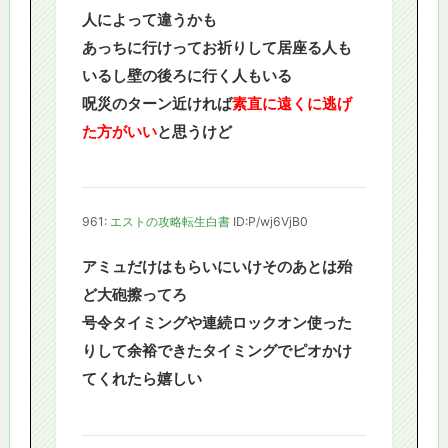
人によって違うかも
あっちに行けってお祈りして居座る人も
いるし壁の後ろに行く人もいる
呪災のターン近ければ
素直に遠くに逃げ
た方がいい
と思うけど
961:
エストの攻略転生白書
ID:P/wj6VjB0
アミュだけはもらいにいけそのあとは殆
ど大砲擦ってろ
号令タイミングや連続ロックオン使った
りして余裕できたタイミングでピオかけ
てくれたら嬉しい