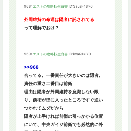
968:
エストの攻略転生白書
ID:SausF48x0
外周維持の命運は隠者に託されてる
って理解でおけ？
969:
エストの攻略転生白書
ID:iwaQ1kiY0
>>968
合ってる。一番責任が大きいのは隠者。
責任の重さ二番目は前衛
理由は隠者が外周維持を意識しない限
り、前衛が壁に入ったところですぐ追い
つかれてムダだから
隠者が上手ければ前衛の引っかかる位置
にいて、中央ガイジ前衛でも必然的に外