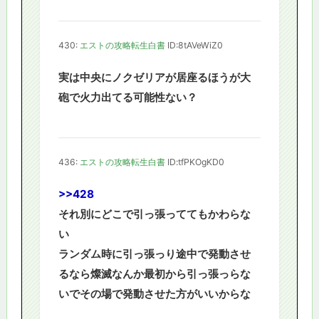
430:
エストの攻略転生白書
ID:8tAVeWiZ0
実は中央にノクゼリアが居座るほうが大
砲で火力出てる可能性ない？
436:
エストの攻略転生白書
ID:tfPKOgKD0
>>428
それ別にどこで引っ張っててもかわらな
い
ランダム時に引っ張っり途中で発動させ
るなら燦滅なんか最初から引っ張っらな
いでその場で発動させた方がいいからな