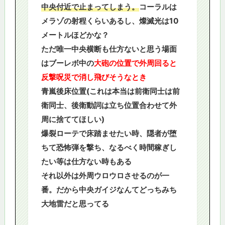
中央付近で止まってしまう。
コーラルは
メラゾの射程くらいあるし、燦滅光は10
メートルほどかな？
ただ唯一中央横断も仕方ないと思う場面
はブーレボ中の
大砲の位置で外周回ると
反撃呪災で消し飛びそうなとき
青嵐後床位置(これは本当は前衛同士は前
衛同士、後衛動詞は立ち位置合わせて外
周に捨ててほしい)
爆裂ローテで床踏ませたい時、隠者が堕
ちて恐怖弾を撃ち、なるべく時間稼ぎし
たい等は仕方ない時もある
それ以外は外周ウロウロさせるのが一
番。だから中央ガイジなんてどっちみち
大地雷だと思ってる