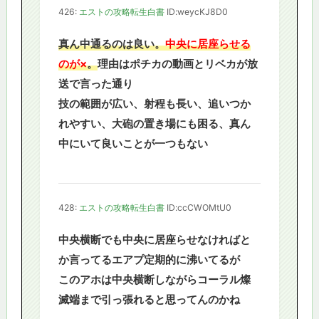
426:
エストの攻略転生白書
ID:weycKJ8D0
真ん中通るのは良い。
中央に居座らせる
のが×
。
理由はポチカの動画とリベカが放
送で言った通り
技の範囲が広い、射程も長い、追いつか
れやすい、大砲の置き場にも困る、真ん
中にいて良いことが一つもない
428:
エストの攻略転生白書
ID:ccCWOMtU0
中央横断でも中央に居座らせなければと
か言ってるエアプ定期的に沸いてるが
このアホは中央横断しながらコーラル燦
滅端まで引っ張れると思ってんのかね