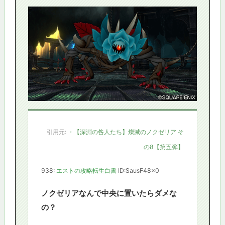
引用元:
・【深淵の咎人たち】燦滅のノクゼリア そ
の8【第五弾】
938:
エストの攻略転生白書
ID:SausF48x0
ノクゼリアなんで中央に置いたらダメな
の？