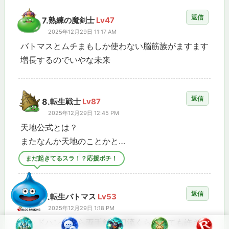
返信
7.
熟練の魔剣士
Lv47
2025年12月29日 11:17 AM
バトマスとムチまもしか使わない脳筋族がますます
増長するのでいやな未来
返信
8.
転生戦士
Lv87
2025年12月29日 12:45 PM
天地公式とは？
またなんか天地のことかと…
日本語勉強してね☆
まだ起きてるスラ！？応援ポチ！
返信
9.
転生バトマス
Lv53
2025年12月29日 1:18 PM
ゴッドハンドなら両手剣二刀流くらいしても許され