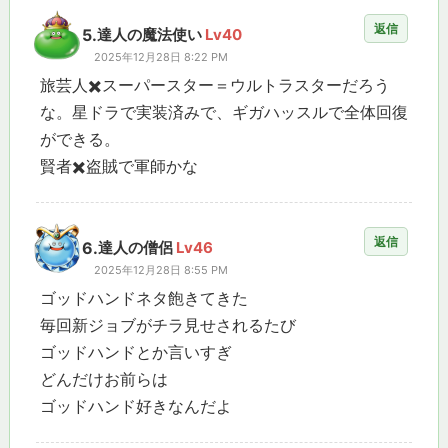
返信
5.
達人の魔法使い
Lv40
2025年12月28日 8:22 PM
旅芸人✖️スーパースター＝ウルトラスターだろう
な。星ドラで実装済みで、ギガハッスルで全体回復
ができる。
賢者✖️盗賊で軍師かな
返信
6.
達人の僧侶
Lv46
2025年12月28日 8:55 PM
ゴッドハンドネタ飽きてきた
毎回新ジョブがチラ見せされるたび
ゴッドハンドとか言いすぎ
どんだけお前らは
ゴッドハンド好きなんだよ