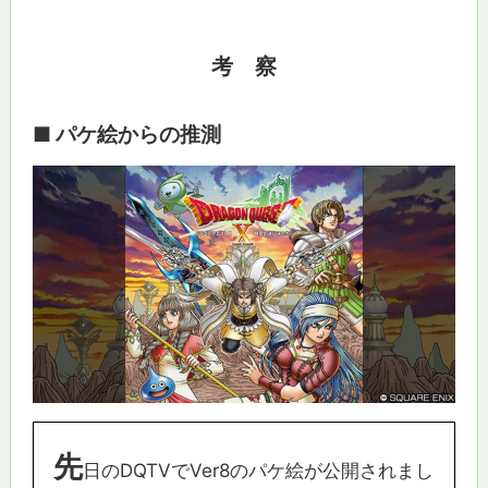
考 察
■ パケ絵からの推測
先
日のDQTVでVer8のパケ絵が公開されまし