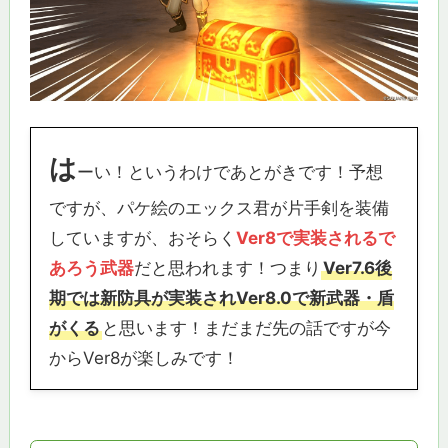
は
ーい！というわけであとがきです！予想
ですが、パケ絵のエックス君が片手剣を装備
していますが、おそらく
Ver8で実装されるで
あろう武器
だと思われます！つまり
Ver7.6後
期では新防具が実装されVer8.0で新武器・盾
がくる
と思います！まだまだ先の話ですが今
からVer8が楽しみです！