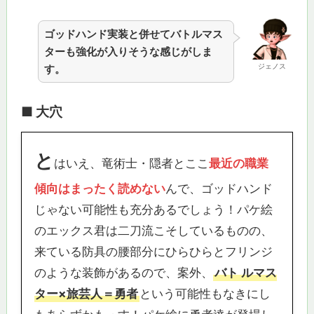
ゴッドハンド実装と併せてバトルマス
ターも強化が入りそうな感じがしま
ジェノス
す。
■ 大穴
と
はいえ、竜術士・隠者とここ
最近の職業
傾向はまったく読めない
んで、ゴッドハンド
じゃない可能性も充分あるでしょう！パケ絵
のエックス君は二刀流こそしているものの、
来ている防具の腰部分にひらひらとフリンジ
のような装飾があるので、案外、
バト
ルマス
ター×旅芸人＝勇者
という可能性もなきにし