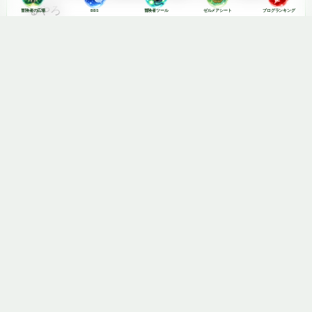
るやろ
冒険者の広場
BBS
冒険者ツール
ゼルメアシート
ブログランキング
返信
10.
転生バトマス
Lv90
2025年12月30日 5:07 PM
でもバド強いですよｗｗ
が、何になるんだろ？
でもゴツ強いですよｗｗ
かな？ちょっと強そうだな
返信
11.
転生戦士
Lv28
2025年12月30日 11:13 PM
二刀流だし武闘家外して、踊り子バトが前提かも
返信
12.
転生占い師
Lv64