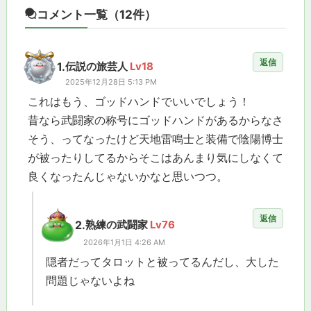
コメント一覧
（12件）
返信
1.
伝説の旅芸人
Lv18
2025年12月28日 5:13 PM
これはもう、ゴッドハンドでいいでしょう！
昔なら武闘家の称号にゴッドハンドがあるからなさ
そう、ってなったけど天地雷鳴士と装備で陰陽博士
が被ったりしてるからそこはあんまり気にしなくて
良くなったんじゃないかなと思いつつ。
返信
2.
熟練の武闘家
Lv76
2026年1月1日 4:26 AM
隠者だってタロットと被ってるんだし、大した
問題じゃないよね