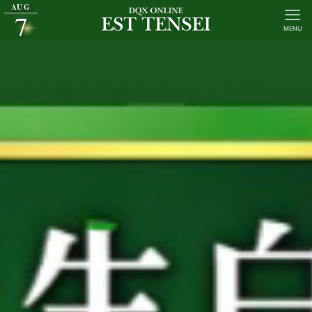
AUG
7
MENU