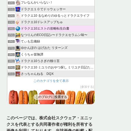
フレなんかいらない！
10位
ドラクエ１０でドゥウェッサー
11位
ドラクエ10 るなめりのゆるっとドラクエライフ
12位
ドラクエ10ドレスアップちゅ
13位
ドラクエ10エストの攻略転生白書
14位
なつりんのECO日記♪〜ドラクエセラムン味〜
15位
てぃも忘備録
16位
ゆかんぽの はげおた リターンズ
17位
くうちゃ冒険譚
18位
ドラクエ10うさぎの独り言
19位
ドラクエ10 ミユリのおやつ探し ミリユナ日記たまにリオ
20位
さっちゃんねる DQX
21位
このカテゴリを全て表示
参加する
このブログに投票する
このページでは、株式会社スクウェア・エニッ
クスを代表とする共同著作者が権利を所有する
画像を利用しております。当該画像の転載・配