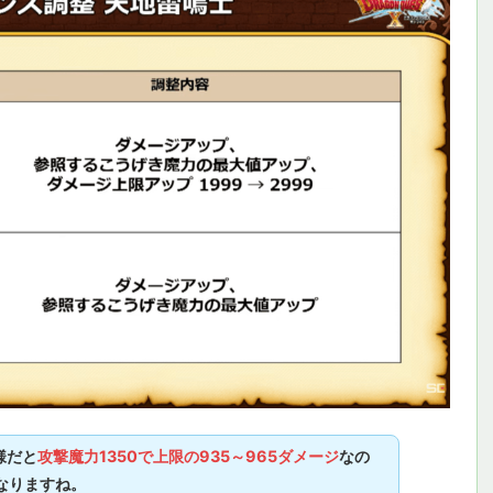
様だと
攻撃魔力1350で上限の935～965ダメージ
なの
なりますね。