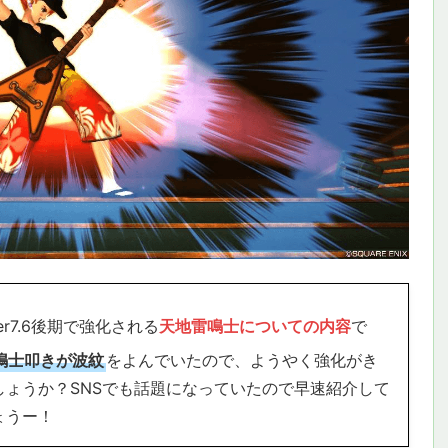
r7.6後期で強化される
天地雷鳴士についての内容
で
鳴士叩きが波紋
をよんでいたので、ようやく強化がき
ょうか？SNSでも話題になっていたので早速紹介して
ょうー！