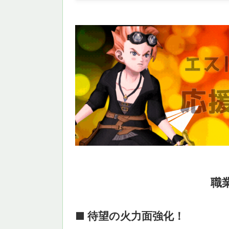
職
■ 待望の火力面強化！