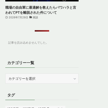
職場の自由軍に最適解を教えたらパワハラと言
われてPTを離脱された件について
2026年7月29日
雑談
記事を読み込めませんでした。
カテゴリー一覧
カ
テ
ゴ
リ
タグ
ー
一
覧