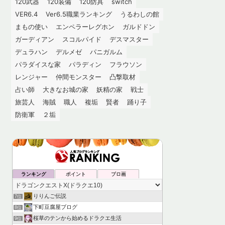
120武器
120装備
120防具
switch
VER6.4
Ver6.5職業ランキング
うるわしの館
まもの使い
エンペラーレグホン
ガルドドン
ガーディアン
スコルパイド
デスマスター
デュラハン
デルメゼ
パニガルム
パラダイスな家
パラディン
フラウソン
レンジャー
仲間モンスター
凸撃取材
占い師
大きなお城の家
妖精の家
戦士
旅芸人
海賊
職人
複垢
賢者
踊り子
防衛軍
２垢
ランキング
ポイント
ブロ画
りりんご伝説
7位
下町豆腐屋ブログ
8位
桜草のテンから始めるドラクエ生活
9位