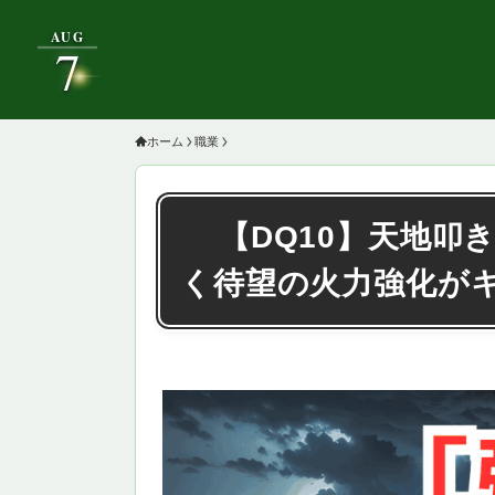
AUG
7
ホーム
職業
【DQ10】天地叩
く待望の火力強化が