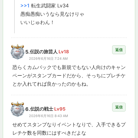
>>1
転生武闘家 Lv34
愚痴愚痴いうなら見なけりゃ
いいじゅわん！
返信
5.
伝説の旅芸人
Lv18
2026年6月16日 7:24 AM
恐らくカムバックでも新規でもない人向けのキャン
ペーンがスタンプカードだから、そっちにプレチケ
とか入れてれば良かったのかもね。
返信
6.
伝説の戦士
Lv95
2026年6月16日 8:43 AM
せめてスタンプなりイベントなりで、入手できるプ
レチケ数を同数にはすべきだよな