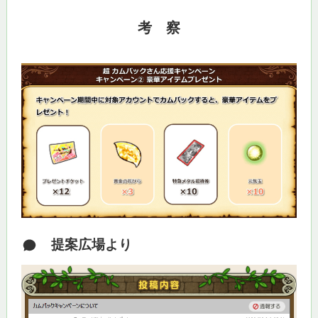
考 察
提案広場より