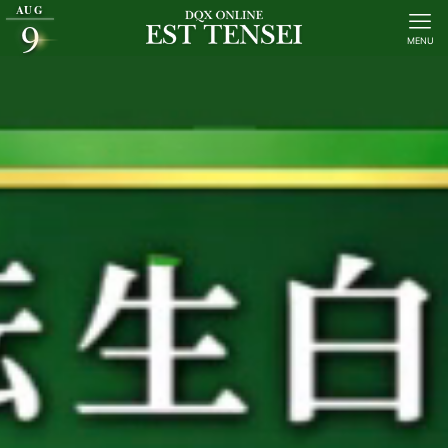
AUG
9
MENU