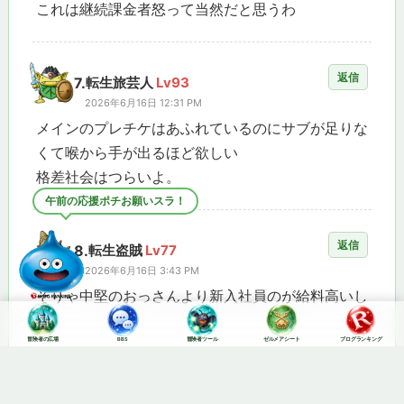
これは継続課金者怒って当然だと思うわ
返信
7.
転生旅芸人
Lv93
2026年6月16日 12:31 PM
メインのプレチケはあふれているのにサブが足りな
くて喉から手が出るほど欲しい
格差社会はつらいよ。
午前の応援ポチお願いスラ！
返信
8.
転生盗賊
Lv77
2026年6月16日 3:43 PM
そりゃ中堅のおっさんより新入社員のが給料高いし
冒険者の広場
BBS
冒険者ツール
ゼルメアシート
ブログランキング
返信
9.
転生魔法使い
Lv96
2026年6月16日 3:51 PM