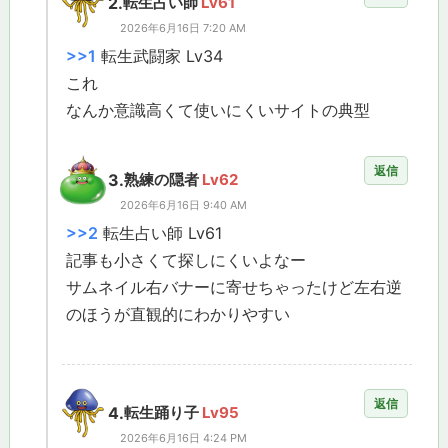
2.
転生占い師
Lv61
2026年6月16日 7:20 AM
>>1
転生武闘家 Lv34
これ
なんか意識高くて使いにくいサイトの典型
返信
3.
熟練の隠者
Lv62
2026年6月16日 9:40 AM
>>2
転生占い師 Lv61
記事も小さくて探しにくいよなー
サムネイル右バナーに寄せちゃったけど左右逆
のほうが直観的にわかりやすい
返信
4.
転生踊り子
Lv95
2026年6月16日 4:24 PM