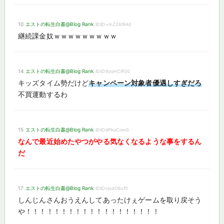
10
エストの転生白書@Blog Rank
ID:ID:+mZZ6l9A0
継続課金奴ｗｗｗｗｗｗｗｗｗ
14
エストの転生白書@Blog Rank
ID:ID:9zoHClF00
キッズタイム勢だけど
キャンペーン対象者優遇しすぎだろ
不買運動するわ
15
エストの転生白書@Blog Rank
ID:ID:tlPkoCnm0
なんで最近始めたやつがやる気なくなるような事をするん
だ
17
エストの転生白書@Blog Rank
ID:ID:vjxdO6sf0
しんじんさんおうえんしてあったけぇゲームを取り戻そう
や！！！！！！！！！！！！！！！！！！！