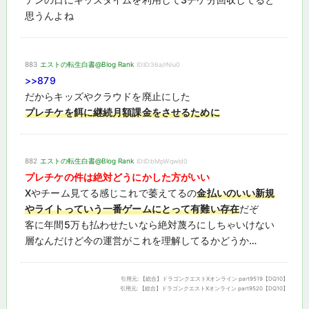
思うんよね
883
エストの転生白書@Blog Rank
ID:ID:36a/rNiu0
>>879
だからキッズやクラウドを廃止にした
プレチケを餌に継続月額課金をさせるために
882
エストの転生白書@Blog Rank
ID:ID:bMpWqwId0
プレチケの件は絶対どうにかした方がいい
Xやチーム見てる感じこれで萎えてるの
金払いのいい新規
やライトっていう一番ゲームにとって有難い存在
だぞ
客に年間5万も払わせたいなら絶対蔑ろにしちゃいけない
層なんだけど今の運営がこれを理解してるかどうか…
引用元:
【総合】ドラゴンクエストXオンライン part9519【DQ10】
引用元:
【総合】ドラゴンクエストXオンライン part9520【DQ10】