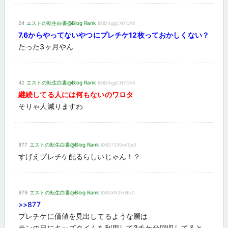
24
エストの転生白書@Blog Rank
ID:ID:4ggCNYQh0
7.6からやってないやつにプレチケ12枚っておかしくない？
たった3ヶ月やん
42
エストの転生白書@Blog Rank
ID:ID:4ggCNYQh0
継続してる人には何もないのワロタ
そりゃ人減りますわ
877
エストの転生白書@Blog Rank
ID:ID:7350oVSs0
すげえプレチケ配るらしいじゃん！？
879
エストの転生白書@Blog Rank
ID:ID:XN3I+Nlz0
>>877
プレチケに価値を見出してるような層は
テンの日にキッズタイムを利用して3チケ分回収してると