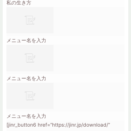
私の生き方
03:00～03:59
04:00～04:59
05:00～05:59
06:00～06:59
メニュー名を入力
詳細を確認する
カテゴリー一覧
職業
防衛
装備
攻略
メニュー名を入力
更新
話題
ローテ表は「印刷
OTHERS
メニュー名を入力
登場人物
[jinr_button6 href=”https://jinr.jp/download/”