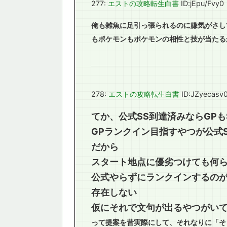
277:
エストの攻略転生白書
ID:jEpu/Fvy0
俺も雑魚に足引っ張られるのに嫌気がさし
もポケモンもポケモンの相性と技が当たる
278:
エストの攻略転生白書
ID:JZyecasv
てか、公式SS到達済みならGP
GPランクイン目指すやつが公式
だから
スタート地点に優劣つけても何
公式やらずにランクインするの
存在しない
仮にそれで文句が出るやつがい
って提案を昔実際にして、それなりに「そ