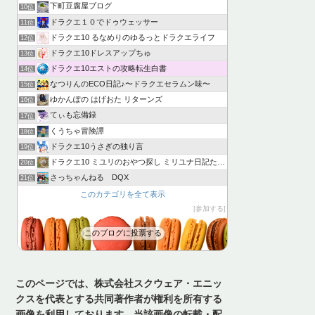
下町豆腐屋ブログ
10位
ドラクエ１０でドゥウェッサー
11位
ドラクエ10 るなめりのゆるっとドラクエライフ
12位
ドラクエ10ドレスアップちゅ
13位
ドラクエ10エストの攻略転生白書
14位
なつりんのECO日記♪〜ドラクエセラムン味〜
15位
ゆかんぽの はげおた リターンズ
16位
てぃも忘備録
17位
くうちゃ冒険譚
18位
ドラクエ10うさぎの独り言
19位
ドラクエ10 ミユリのおやつ探し ミリユナ日記たまにリオ
20位
さっちゃんねる DQX
21位
このカテゴリを全て表示
参加する
このブログに投票する
このページでは、株式会社スクウェア・エニッ
クスを代表とする共同著作者が権利を所有する
画像を利用しております。当該画像の転載・配