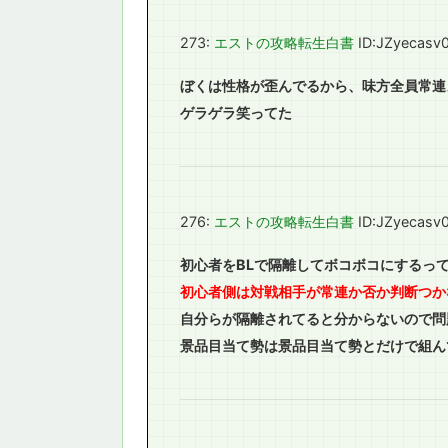
273:
エストの攻略転生白書
ID:JZyecasv
ぼくは性格が歪んでるから、味方全員常連メ
ゲラゲラ笑ってた
276:
エストの攻略転生白書
ID:JZyecasv
初心者をBLで隔離してボコボコにするっ
初心者側は対戦相手が常連か否か判断つか
自分らが隔離されてると分からないので問
景品目当て勢は景品目当て勢とだけで組ん