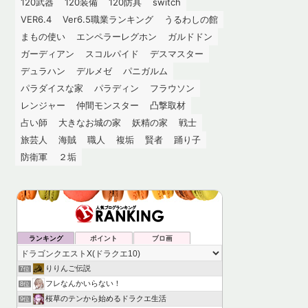
120武器
120装備
120防具
switch
VER6.4
Ver6.5職業ランキング
うるわしの館
まもの使い
エンペラーレグホン
ガルドドン
ガーディアン
スコルパイド
デスマスター
デュラハン
デルメゼ
パニガルム
パラダイスな家
パラディン
フラウソン
レンジャー
仲間モンスター
凸撃取材
占い師
大きなお城の家
妖精の家
戦士
旅芸人
海賊
職人
複垢
賢者
踊り子
防衛軍
２垢
ランキング
ポイント
ブロ画
りりんご伝説
7位
フレなんかいらない！
8位
桜草のテンから始めるドラクエ生活
9位