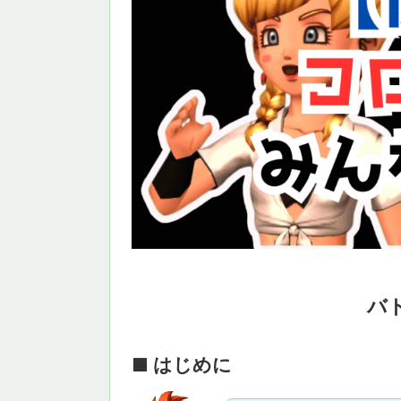
バ
■ はじめに