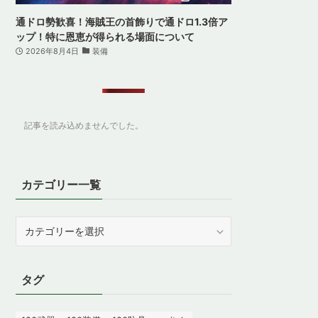
通ドロ勢歓喜！海賊王の首飾りで通ドロ1.3倍ア
ップ！特に恩恵が得られる場面について
2026年8月4日
装備
記事を読み込めませんでした。
カテゴリー一覧
カ
テ
ゴ
リ
タグ
ー
一
覧