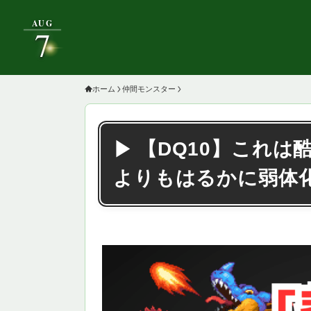
AUG
7
ホーム
仲間モンスター
【DQ10】これは
よりもはるかに弱体化