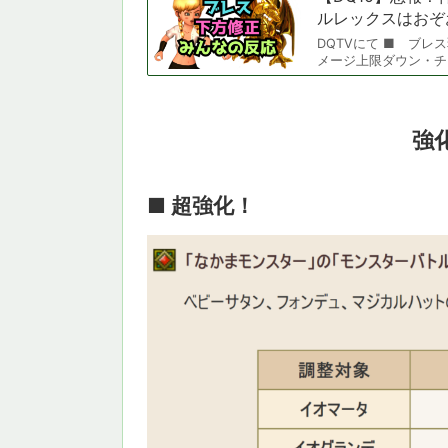
ルレックスはおぞ
DQTVにて ■ ブレ
メージ上限ダウン・チ
強
■ 超強化！