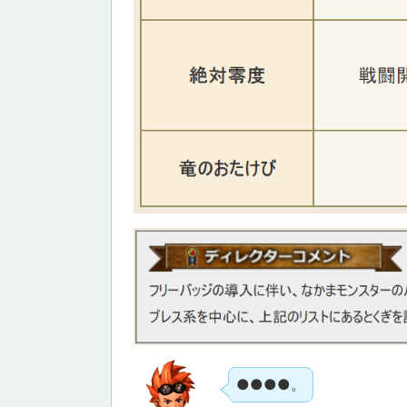
●●●●。