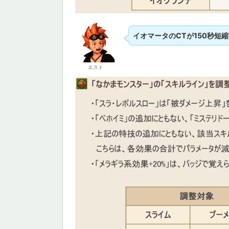
イオマータのCTが150秒短
エスト