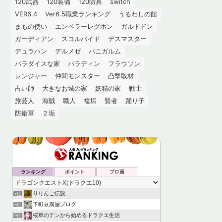
120武器
120装備
120防具
switch
VER6.4
Ver6.5職業ランキング
うるわしの館
まもの使い
エンペラーレグホン
ガルドドン
ガーディアン
スコルパイド
デスマスター
デュラハン
デルメゼ
パニガルム
パラダイスな家
パラディン
フラウソン
レンジャー
仲間モンスター
凸撃取材
占い師
大きなお城の家
妖精の家
戦士
旅芸人
海賊
職人
複垢
賢者
踊り子
防衛軍
２垢
ランキング
ポイント
ブロ画
りりんご伝説
7位
下町豆腐屋ブログ
8位
桜草のテンから始めるドラクエ生活
9位