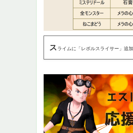
ス
ライムに「レボルスライサー」追