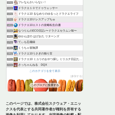
フレなんかいらない！
10位
ドラクエ１０でドゥウェッサー
11位
ドラクエ10 るなめりのゆるっとドラクエライフ
12位
ドラクエ10ドレスアップちゅ
13位
ドラクエ10エストの攻略転生白書
14位
なつりんのECO日記♪〜ドラクエセラムン味〜
15位
ゆかんぽの はげおた リターンズ
16位
てぃも忘備録
17位
くうちゃ冒険譚
18位
ドラクエ10うさぎの独り言
19位
ドラクエ10 ミユリのおやつ探し ミリユナ日記たまにリオ
20位
さっちゃんねる DQX
21位
このカテゴリを全て表示
参加する
このブログに投票する
このページでは、株式会社スクウェア・エニッ
クスを代表とする共同著作者が権利を所有する
画像を利用しております。当該画像の転載・配