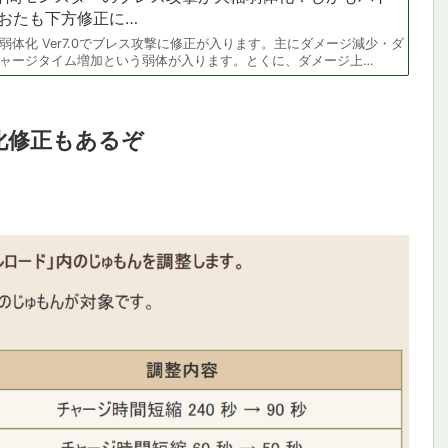
おたも下方修正に…
ス弱体化 Ver7.0でブレス攻撃に修正が入ります。主にダメージ減少・ダ
ャージタイム増加という弱体が入ります。とくに、ダメージ上…
化修正もあるぞ