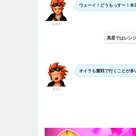
ウェーイ！どうもっすー！本
エスト
異星ではレン
オイラも魔戦で行くことが多
エスト