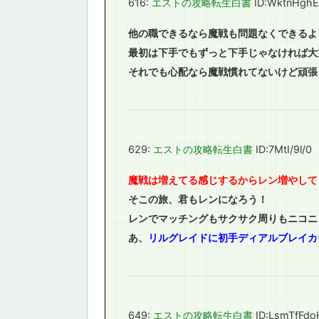
616:
エストの攻略転生白書
ID:WktnHgh
他の職できるなら魔戦も問題なくできるよ
最初は下手でもずっと下手じゃなければ大
それでも心配なら魔戦慣れてないけど頑張
629:
エストの攻略転生白書
ID:7MtI/9l/0
魔戦は増えてる感じするからレン増やして
そこの旅、君もレンになろう！
レンでマッチングもサクサク周りもニコニ
あ、
リルグレイドに初手ディアルブレイカ
649:
エストの攻略転生白書
ID:LsmTfFdo