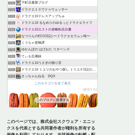
下町豆腐屋ブログ
10位
ドラクエ１０でドゥウェッサー
11位
ドラクエ10ドレスアップちゅ
12位
ドラクエ10 るなめりのゆるっとドラクエライフ
13位
ドラクエ10エストの攻略転生白書
14位
なつりんのECO日記♪〜ドラクエセラムン味〜
15位
くうちゃ冒険譚
16位
ゆかんぽの はげおた リターンズ
17位
てぃも忘備録
18位
ドラクエ10うさぎの独り言
19位
ドラクエ10 ミユリのおやつ探し ミリユナ日記たまにリオ
20位
さっちゃんねる DQX
21位
このカテゴリを全て表示
参加する
このブログに投票する
このページでは、株式会社スクウェア・エニッ
クスを代表とする共同著作者が権利を所有する
画像を利用しております。当該画像の転載・配