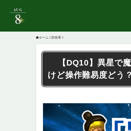
AUG
8
ホーム
防衛軍
【DQ10】異星で
けど操作難易度どう？