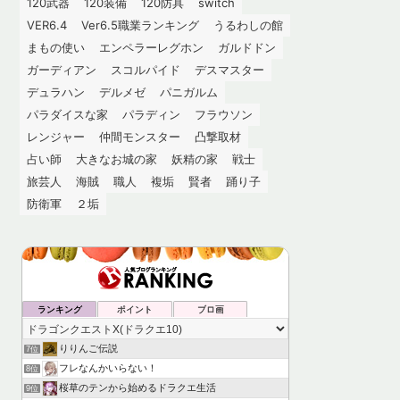
120武器
120装備
120防具
switch
VER6.4
Ver6.5職業ランキング
うるわしの館
まもの使い
エンペラーレグホン
ガルドドン
ガーディアン
スコルパイド
デスマスター
デュラハン
デルメゼ
パニガルム
パラダイスな家
パラディン
フラウソン
レンジャー
仲間モンスター
凸撃取材
占い師
大きなお城の家
妖精の家
戦士
旅芸人
海賊
職人
複垢
賢者
踊り子
防衛軍
２垢
ランキング
ポイント
ブロ画
りりんご伝説
7位
フレなんかいらない！
8位
桜草のテンから始めるドラクエ生活
9位