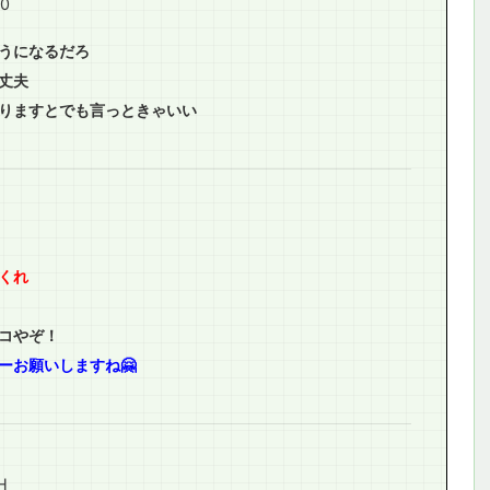
E0
うになるだろ
丈夫
りますとでも言っときゃいい
くれ
コやぞ！
ーお願いしますね🤗
H