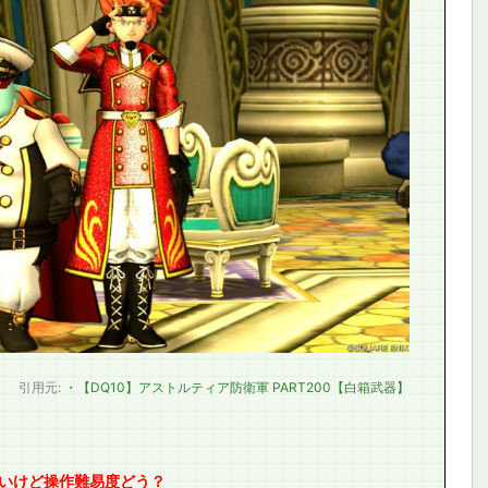
引用元:
・【DQ10】アストルティア防衛軍 PART200【白箱武器】
いけど操作難易度どう？