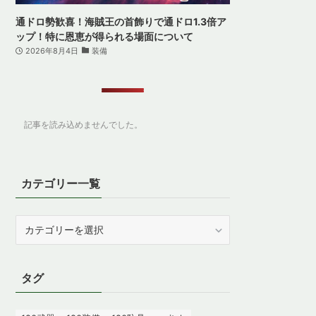
通ドロ勢歓喜！海賊王の首飾りで通ドロ1.3倍ア
ップ！特に恩恵が得られる場面について
2026年8月4日
装備
記事を読み込めませんでした。
カテゴリー一覧
カ
テ
ゴ
リ
タグ
ー
一
覧