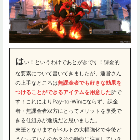
は
い！というわけであとがきです！課金的
な要素について書いてきましたが、運営さん
の上手なところは
無課金者でも好きな効果を
つけることができるアイテムを用意
した
所で
す！これによりPay-to-Winにならず、課金
者・無課金者双方にとってメリットを享受で
きる仕組みが逸脱だと思いました。
末筆となりますがベルトの大幅強化で今後ど
うなっていくのか？その動向に注目していき