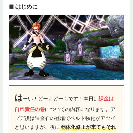
■ はじめに
は
ーい！どーもどーもです！本日は
課金は
自己責任の巻
についての内容になります。ア
プデ後は課金石の登場でベルト強化がアツイ
と思いますが、後に
弱体化修正が来てもそれ