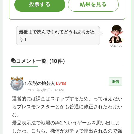
最後まで読んでくれてどうもありがと
う！
ジェノス
コメント一覧
（10件）
返信
1.
伝説の旅芸人
Lv18
2025年5月9日 8:17 AM
運営的には課金はスキップするため、って考えだか
らブレスモンスターとかも普通に修正されたわけか
な。
景品表示法で戦場の絆2というゲームを思い出しま
したわ。こちら、機体がガチャで排出されるので強