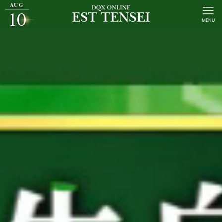
AUG
10
MENU