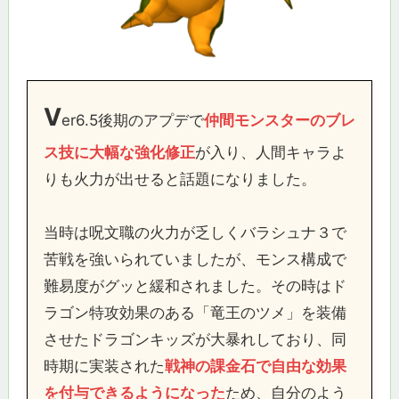
V
er6.5後期のアプデで
仲間モンスターのブレ
ス技に大幅な強化修正
が入り、人間キャラよ
りも火力が出せると話題になりました。
当時は呪文職の火力が乏しくバラシュナ３で
苦戦を強いられていましたが、モンス構成で
難易度がグッと緩和されました。その時はド
ラゴン特攻効果のある「竜王のツメ」を装備
させたドラゴンキッズが大暴れしており、同
時期に実装された
戦神の課金石で自由な効果
を付与できるようになった
ため、自分のよう