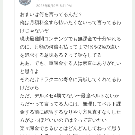
2025年5月9日 6:11 PM
おまいは何を言ってるんだ？
俺は月額料金すら払いたくないって言ってるわ
けじゃないぞ
現状最難関コンテンツでも無課金で十分やれる
のに、月額の何倍も払ってまで1%や2%の違い
を追求する意味ある？って話をしてる
ああ、でも、重課金する人は素直にありがたい
と思うよ
それだけドラクエの寿命に貢献してくれてるわ
けだから
ただ、デルメゼ4勝てない〜最強ベルトないか
らだ〜って言ってる人には、無理してベルト課
金する前に練習するなりやり方見直すなりした
方がよっぽどいいのでは？って言いたい
楽々課金できるひとはどんどんしてねって思う