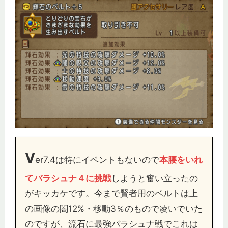
V
er7.4は特にイベントもないので
本腰をいれ
てバラシュナ４に挑戦
しようと奮い立ったの
がキッカケです。今まで賢者用のベルトは上
の画像の闇12%・移動3％のもので凌いでいた
のですが、流石に最強バラシュナ戦でこれは