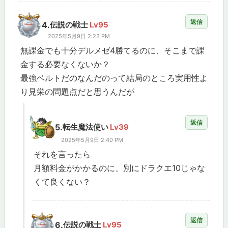
返信
4.
伝説の戦士
Lv95
2025年5月9日 2:23 PM
無課金でも十分デルメゼ4勝てるのに、そこまで課
金する必要なくないか？
最強ベルトだのなんだのって結局のところ実用性よ
り見栄の問題点だと思うんだが
返信
5.
転生魔法使い
Lv39
2025年5月9日 2:40 PM
それを言ったら
月額料金がかかるのに、別にドラクエ10じゃな
くて良くない？
返信
6.
伝説の戦士
Lv95