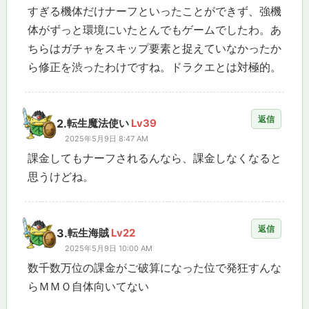
すぎる機体だけナーフといったことができず、強機
体がずっと環境にいたとんでもゲームでしたわ。あ
ちらはガチャをスキップ要素と捉えていなかったか
ら修正を渋ったわけですね。ドラクエとは対極的。
返信
2.
転生魔法使い
Lv39
2025年5月9日 8:47 AM
課金してもナーフされるんなら、課金しなくなると
思うけどね。
返信
3.
転生海賊
Lv22
2025年5月9日 10:00 AM
数千数万位の課金がご破算になった位で発狂すんな
らＭＭＯ自体向いてない