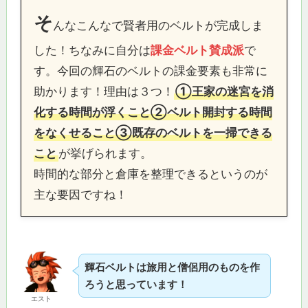
そ
んなこんなで賢者用のベルトが完成しま
した！ちなみに自分は
課金ベルト賛成派
で
す。今回の輝石のベルトの課金要素も非常に
助かります！理由は３つ！
①王家の迷宮を消
化する時間が浮くこと②ベルト開封する時間
をなくせること③既存のベルトを一掃できる
こと
が挙げられます。
時間的な部分と倉庫を整理できるというのが
主な要因ですね！
輝石ベルトは旅用と僧侶用のものを作
ろうと思っています！
エスト