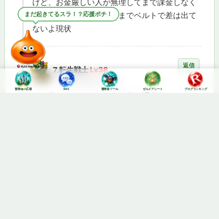
けど、お金厳しい人が無理してまで課金しなく
深夜の応援、しみるスラ
ちゃならないほど、そこまでベルトで差は出て
ないよ現状
返信
7.
転生戦士
Lv38
2025年5月9日 9:45 PM
冒険者の広場
BBS
冒険者ツール
ゼルメアシート
ブログランキング
その数％をふるいにかける為の課金よ
そのコンテンツに賭ける意気込みだな
無くても勝てる？
そりゃ当然だろうな、課金ありきのコンテンツ
なんてあり得ないからな
俺等が課金ベルトを用意したり、核MAXにする
のは実装直後に倒す為
実装直後の数％は重い
緩和後に挑む様なライト層とは発想が違う