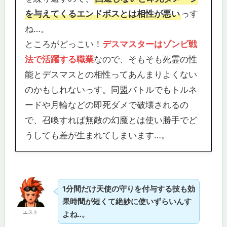
を与えてくるエンドボスとは相性が悪い
っす
ね…。
ところがどっこい！
デスマスターはゾンビ戦
法で活躍する職業
なので、そもそも死霊の性
能とデスマスとの相性ってあんまりよくない
のかもしれないっす。同盟バトルでもトルネ
ードや月輪などの即死ダメで破壊されるの
で、召喚すれば無敵の幻魔とは使い勝手でど
うしても差が生まれてしまいます…。
1分間だけ天使の守りを付与する技も効
果時間が短くて絶妙に使いずらいんす
エスト
よね‥。