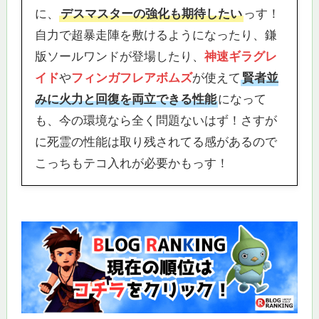
に、
デスマスターの強化も期待したい
っす！
自力で超暴走陣を敷けるようになったり、鎌
版ソールワンドが登場したり、
神速ギラグレ
イド
や
フィンガフレアボムズ
が使えて
賢者並
みに火力と回復を両立できる性能
になって
も、今の環境なら全く問題ないはず！さすが
に死霊の性能は取り残されてる感があるので
こっちもテコ入れが必要かもっす！