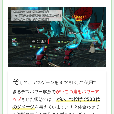
そ
して、デスゲージを３つ消化して使用で
きるデスパワー解放で
がいこつ達をパワーア
ップ
させた状態では、
がいこつ投げで500代
のダメージ
を与えていますよ！２体合わせて