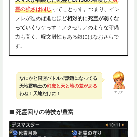
スマスが召喚した死霊とLv136の召喚した
死
霊の強さは同じ
ってことっす。つまり、イン
フレが進めば進むほど
相対的に死霊が弱くな
っていく
ワケっす！ノクゼリアのような守備
力も高く、呪文耐性もある敵にはなおさらで
す。
なにかと同盟バトルで話題になってる
天地雷鳴士の
幻魔と天と地の差がある
エリス
わね！天地だけに！
■ 死霊回りの特技が豊富