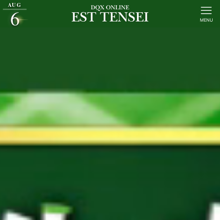
AUG
6
MENU