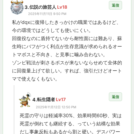
返信
3.
伝説の旅芸人
Lv18
2025年11月11日 9:50 PM
私がdqxに復帰したきっかけの職業ではあるけど、
今の環境ではどうしても使いにくい。
回復役なのに盾持てないから耐性面には難あり、蘇
生時にバフがつく利点が生存意識が求められるオー
トマボスと不向き、と見事に噛み合わない。
ゾンビ戦法が刺さるボスが来ないならせめて全体的
に回復量上げて欲しい。すれば、強引だけどオート
マで使えなくもない。
返信
4.
転生隠者
Lv17
2025年11月12日 12:50 PM
死霊の守りは軽減率30%、効果時間60秒、実は
死霊が倒れても継続する、っていう結構な効果
だし事象反転もあるから割と硬い。デスパワー