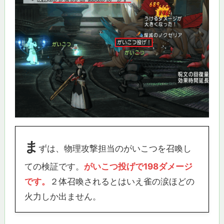
ま
ずは、物理攻撃担当のがいこつを召喚し
ての検証です。
がいこつ投げで198ダメージ
です。
２体召喚されるとはいえ雀の涙ほどの
火力しか出ません。