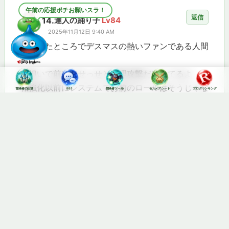
暑さに負けずがんばるスラ！
返信
14.
達人の踊り子
Lv84
2025年11月12日 9:40 AM
強化したところでデスマスの熱いファンである人間
男は
斧担いで前出てせっせと物理攻撃だけしてるよ
職強化以前にシステムでお前のロールはそうじゃな
冒険者の広場
BBS
冒険者ツール
ゼルメアシート
ブログランキング
いと教えてやれ
返信
15.
転生戦士
Lv35
2025年11月12日 12:48 PM
画面見えてないエアプの評価はこんなもんだよね
ー。
ノクゼリアみたいなとこですらデスサイズ素撃ちで
2000↑、大呪詛素撃ちで3000↑。デスマスクの暴
走確定からのドデスギラグレイド素撃ちで…各