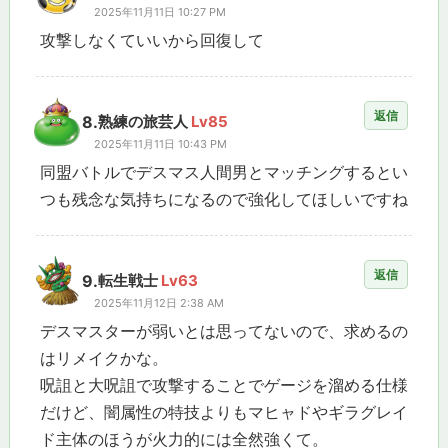
2025年11月11日 10:27 PM
攻撃しなくていいから回復して
返信
8.
熟練の旅芸人
Lv85
2025年11月11日 10:43 PM
同盟バトルでデスマス人間男とマッチングするとい
つも残念な気持ちになるので強化してほしいですね
返信
9.
転生戦士
Lv63
2025年11月12日 2:38 AM
デスマスターが弱いとは思ってないので、求めるの
はリメイクかな。
呪詛と大呪詛で攻撃することでゲージを溜める仕様
だけど、闇属性の特技よりもマヒャドやギラグレイ
ド主体のほうが火力的には全然強くて。