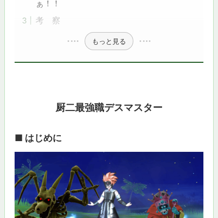
ぁ！！
考 察
もっと見る
厨二最強職デスマスター
■ はじめに