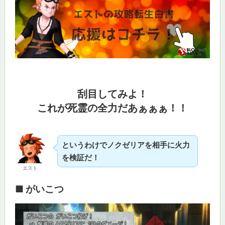
刮目してみよ！
これが死霊の全力だあぁぁぁ！！
というわけでノクゼリアを相手に火力
を検証だ！
エスト
■ がいこつ