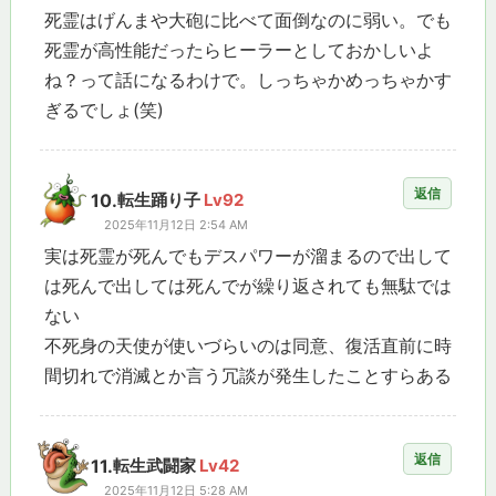
死霊はげんまや大砲に比べて面倒なのに弱い。でも
死霊が高性能だったらヒーラーとしておかしいよ
ね？って話になるわけで。しっちゃかめっちゃかす
ぎるでしょ(笑)
返信
10.
転生踊り子
Lv92
2025年11月12日 2:54 AM
実は死霊が死んでもデスパワーが溜まるので出して
は死んで出しては死んでが繰り返されても無駄では
ない
不死身の天使が使いづらいのは同意、復活直前に時
間切れで消滅とか言う冗談が発生したことすらある
返信
11.
転生武闘家
Lv42
2025年11月12日 5:28 AM