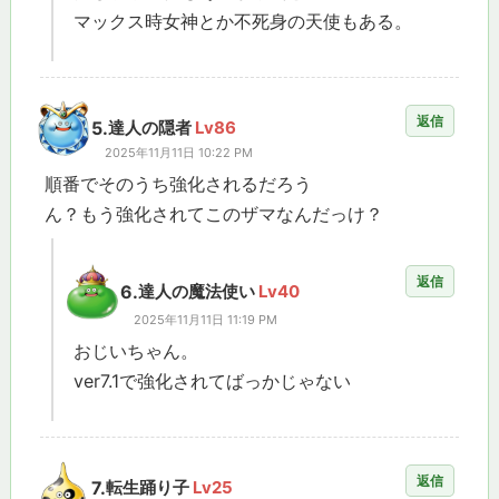
マックス時女神とか不死身の天使もある。
返信
5.
達人の隠者
Lv86
2025年11月11日 10:22 PM
順番でそのうち強化されるだろう
ん？もう強化されてこのザマなんだっけ？
返信
6.
達人の魔法使い
Lv40
2025年11月11日 11:19 PM
おじいちゃん。
ver7.1で強化されてばっかじゃない
返信
7.
転生踊り子
Lv25