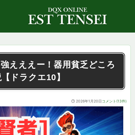
て強えええー！器用貧乏どころ
【ドラクエ10】
2026年1月20日
コメント(13件)