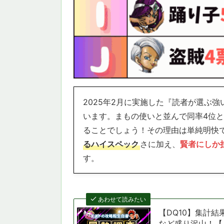
2025年2月に実施した『読者が選ぶ
います。まもの使いと並んで同率4位
ることでしょう！その理由は単純明快
るハイスペック
さに加え、
賢者にしか
す。
あわせて読みたい
【DQ10】集計
など盛り沢山！【