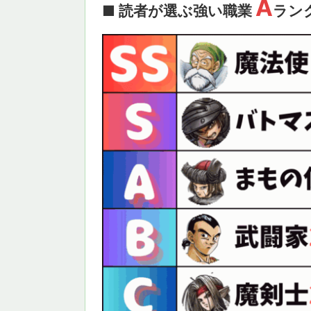
A
■ 読者が選ぶ強い職業
ラン