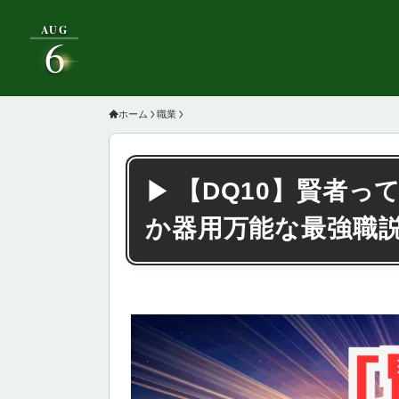
AUG
6
ホーム
職業
【DQ10】賢者っ
か器用万能な最強職説