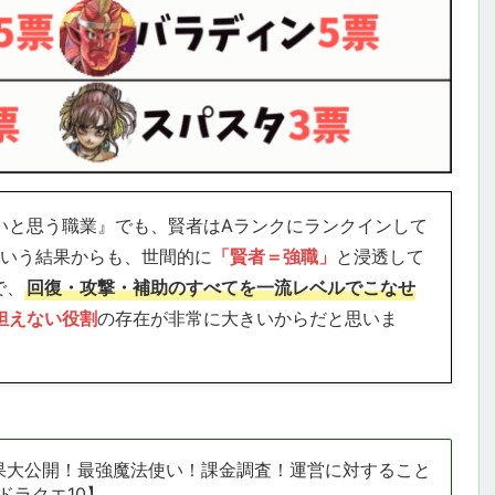
強いと思う職業』でも、賢者はAランクにランクインして
という結果からも、世間的に
「賢者＝強職」
と浸透して
で、
回復・攻撃・補助のすべてを一流レベルでこなせ
担えない役割
の存在が非常に大きいからだと思いま
結果大公開！最強魔法使い！課金調査！運営に対すること
ドラクエ10】