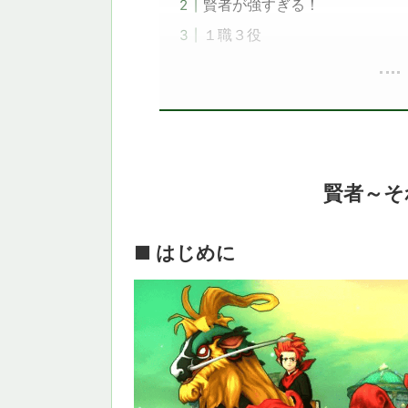
賢者が強すぎる！
１職３役
賢者～そ
■ はじめに