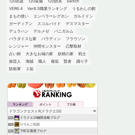
120武器
120装備
120防具
switch
VER6.4
Ver6.5職業ランキング
うるわしの館
まもの使い
エンペラーレグホン
ガルドドン
ガーディアン
スコルパイド
デスマスター
デュラハン
デルメゼ
パニガルム
パラダイスな家
パラディン
フラウソン
レンジャー
仲間モンスター
凸撃取材
占い師
大きなお城の家
妖精の家
戦士
旅芸人
海賊
職人
複垢
賢者
踊り子
防衛軍
２垢
ランキング
ポイント
ブロ画
ドラクエ10極限攻略ブログ
6位
りりんご伝説
7位
下町豆腐屋ブログ
8位