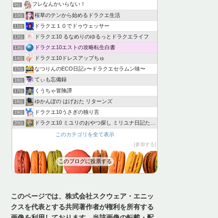
フレなんかいらない！
9位
桜草のテンから始めるドラクエ生活
10位
ドラクエ１０でドゥウェッサー
11位
ドラクエ10 るなめりのゆるっとドラクエライフ
12位
ドラクエ10エストの攻略転生白書
13位
ドラクエ10ドレスアップちゅ
14位
なつりんのECO日記♪〜ドラクエセラムン味〜
15位
てぃも忘備録
16位
くうちゃ冒険譚
17位
ゆかんぽの はげおた リターンズ
18位
ドラクエ10うさぎの独り言
19位
ドラクエ10 ミユリのおやつ探し ミリユナ日記たまにリオ
20位
このカテゴリを全て表示
参加する
このブログに投票する
このページでは、株式会社スクウェア・エニッ
クスを代表とする共同著作者が権利を所有する
画像を利用しております。当該画像の転載・配