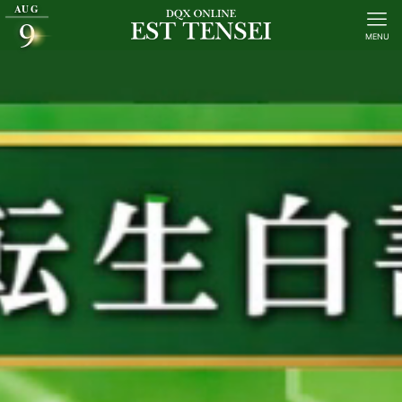
AUG
9
MENU