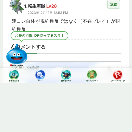
返信
1.
転生海賊
Lv28
2023年12月12日 12:53 PM
連コン自体が規約違反ではなく（不在プレイ）が規
約違反
お昼の応援ポチ待ってるスラ！
コメントする
冒険者の広場
BBS
冒険者ツール
ゼルメアシート
ブログランキング