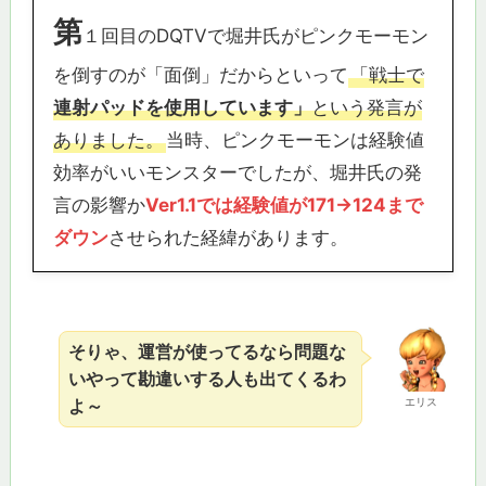
第
１回目のDQTVで堀井氏がピンクモーモン
を倒すのが「面倒」だからといって
「戦士で
連射パッドを使用しています」
という発言が
ありました。
当時、ピンクモーモンは経験値
効率がいいモンスターでしたが、堀井氏の発
言の影響か
Ver1.1では経験値が171→124まで
ダウン
させられた経緯があります。
そりゃ、運営が使ってるなら問題な
いやって勘違いする人も出てくるわ
よ～
エリス