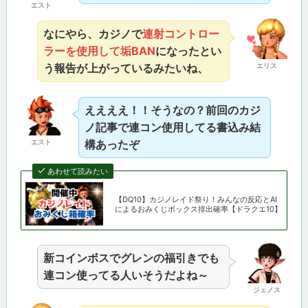
エスト
なにやら、カジノで
連射コントロー
ラーを使用して垢BAN
になったとい
う報告が上がっているみたいね、
エリス
ええええ！！そうなの？前回のカジ
ノ記事で連コン使用してる書込み結
エスト
構あったぞ
あわせて読みたい
【DQ10】カジノレイド祭り！みんなの反応とAI
によるおみくじボックス排出確率【ドラクエ10】
新コインボスでグレンの福引きでも
連コン使ってる人いそうだよね～
ジェノス