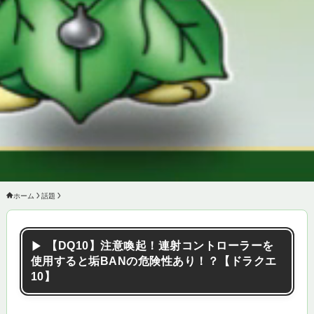
OT
お
プ
Xで
ホーム
話題
【DQ10】注意喚起！連射コントローラーを
使用すると垢BANの危険性あり！？【ドラクエ
10】