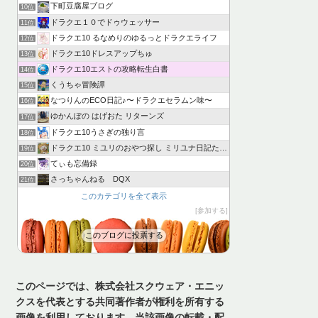
下町豆腐屋ブログ
10位
ドラクエ１０でドゥウェッサー
11位
ドラクエ10 るなめりのゆるっとドラクエライフ
12位
ドラクエ10ドレスアップちゅ
13位
ドラクエ10エストの攻略転生白書
14位
くうちゃ冒険譚
15位
なつりんのECO日記♪〜ドラクエセラムン味〜
16位
ゆかんぽの はげおた リターンズ
17位
ドラクエ10うさぎの独り言
18位
ドラクエ10 ミユリのおやつ探し ミリユナ日記たまにリオ
19位
てぃも忘備録
20位
さっちゃんねる DQX
21位
このカテゴリを全て表示
参加する
このブログに投票する
このページでは、株式会社スクウェア・エニッ
クスを代表とする共同著作者が権利を所有する
画像を利用しております。当該画像の転載・配