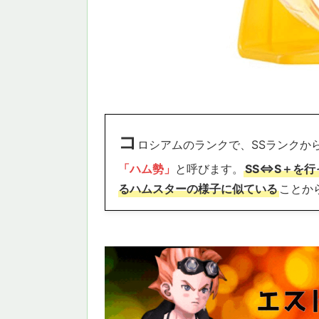
コ
ロシアムのランクで、SSランクか
「ハム勢」
と呼びます。
SS⇔S＋を
るハムスターの様子に似ている
ことか