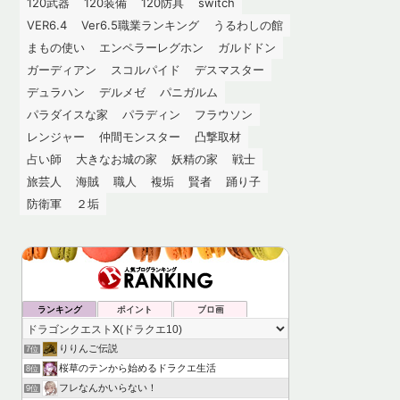
120武器
120装備
120防具
switch
VER6.4
Ver6.5職業ランキング
うるわしの館
まもの使い
エンペラーレグホン
ガルドドン
ガーディアン
スコルパイド
デスマスター
デュラハン
デルメゼ
パニガルム
パラダイスな家
パラディン
フラウソン
レンジャー
仲間モンスター
凸撃取材
占い師
大きなお城の家
妖精の家
戦士
旅芸人
海賊
職人
複垢
賢者
踊り子
防衛軍
２垢
ランキング
ポイント
ブロ画
りりんご伝説
7位
桜草のテンから始めるドラクエ生活
8位
フレなんかいらない！
9位