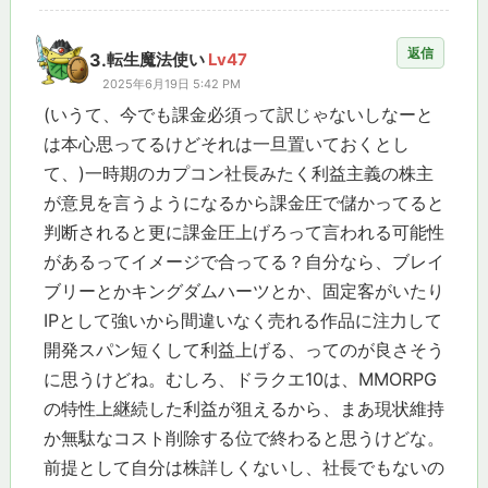
返信
3.
転生魔法使い
Lv47
2025年6月19日 5:42 PM
(いうて、今でも課金必須って訳じゃないしなーと
は本心思ってるけどそれは一旦置いておくとし
て、)一時期のカプコン社長みたく利益主義の株主
が意見を言うようになるから課金圧で儲かってると
判断されると更に課金圧上げろって言われる可能性
があるってイメージで合ってる？自分なら、ブレイ
ブリーとかキングダムハーツとか、固定客がいたり
IPとして強いから間違いなく売れる作品に注力して
開発スパン短くして利益上げる、ってのが良さそう
に思うけどね。むしろ、ドラクエ10は、MMORPG
の特性上継続した利益が狙えるから、まあ現状維持
か無駄なコスト削除する位で終わると思うけどな。
前提として自分は株詳しくないし、社長でもないの