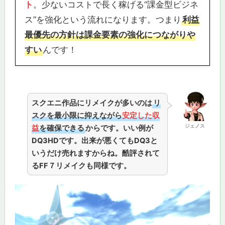
ト
。少ないコストで長く稼げる“課金型ビジネ
ス”を強化という流れになります。つまり
利益
最優先の方針は課金要素の強化につながりや
すい
んです！
スクエニ作品にリメイクが多いのは
リ
スクを最小限に抑えながら
安定した収
ジェノス
益
を確保できる
からです。いい例が
DQ3HDです。出来が悪くてもDQ3と
いうだけ売れますからね。酷評されて
るFF７リメイクも同様です。