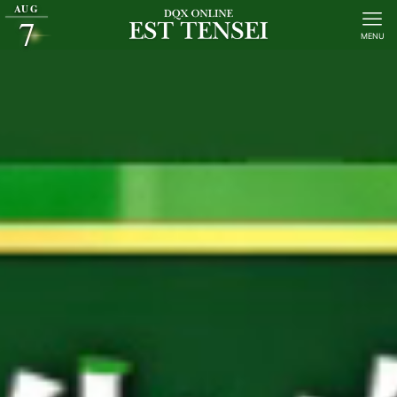
AUG
7
MENU