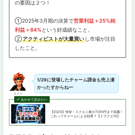
の要因は２つ！
①2025年3月期の決算で
営業利益＋25%
純
利益＋64%
という好成績なこと。
②
アクティビストが大量買い
し市場が注目
したこと。
1/29に登場したチャーム課金も売上凄
かったすからねー
エスト
あわせて読みたい
【DQ10】快挙！スクエニ株が7290円まで高騰！
これってチャームによる効果？【ドラクエ10】