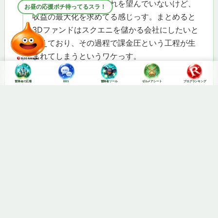
すからね。ユーザー離れを望んでいないけど、
ランチ後にポチッとお願い！
収益の最大化を求めてる感じっす。まとめると
3Dファンドはスクエニを儲かる会社にしたいと
考えており、その過程で課金圧という工程が生
まれてしまうというワケっす。
冒険者の広場
BBS
冒険者ツール
ゼルメアシート
ブログランキング
返信
5.
伝説の旅芸人
Lv18
2025年6月19日 9:51 PM
なるほど、スクエニ側が勝手に利益を上げるに
は課金圧高めるか！みたいに安直に考える可能
性があるわけか。
返信
6.
転生魔法使い
Lv61
2025年6月19日 8:48 PM