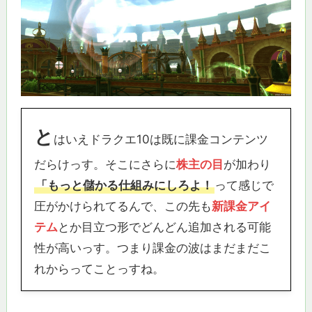
と
はいえドラクエ10は既に課金コンテンツ
だらけっす。そこにさらに
株主の目
が加わり
「もっと儲かる仕組みにしろよ！
って感じで
圧がかけられてるんで、この先も
新課金アイ
テム
とか目立つ形でどんどん追加される可能
性が高いっす。つまり課金の波はまだまだこ
れからってことっすね。