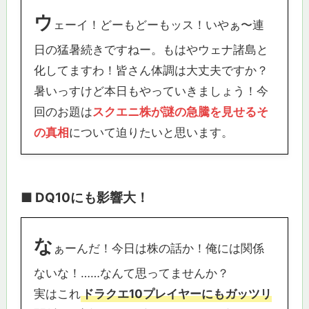
ウ
ェーイ！どーもどーもッス！いやぁ〜連
日の猛暑続きですねー。もはやウェナ諸島と
化してますわ！皆さん体調は大丈夫ですか？
暑いっすけど本日もやっていきましょう！今
回のお題は
スクエニ株が謎の急騰を見せるそ
の真相
について迫りたいと思います。
■ DQ10にも影響大！
な
ぁーんだ！今日は株の話か！俺には関係
ないな！……なんて思ってませんか？
実はこれ
ドラクエ10プレイヤーにもガッツリ