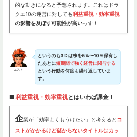
的な動きになると予想されます。これはドラ
クエ10の運営に対しても
利益重視・効率重視
の影響を及ぼす可能性が高い
っす！
というのも3Ｄは株を5％〜10％保有し
たあとに
短期間で強く経営に関与する
エスト
という行動を何度も繰り返していま
す。
■
利益重視・効率重視
とはいわば課金！
企
業が「効率よくもうけたい」と考えると
コ
ストがかかるけど儲からないタイトルはカッ