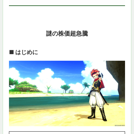
謎の株価超急騰
■ はじめに