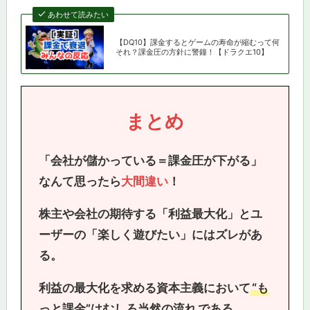
あわせて読みたい
【DQ10】課金するとゲームの寿命が縮むって何
それ？課金圧の方針に警鐘！【ドラクエ10】
まとめ
「会社が儲かっている＝課金圧が下がる」
なんて思ったら
大間違い
！
株主や会社の期待する「利益最大化」とユ
ーザーの「楽しく遊びたい」にはズレがあ
る。
利益の最大化を求める資本主義において
“も
っと課金”はむしろ当然の流れ
である