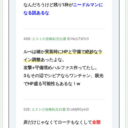
なんだろうけど残り1枠が
ニードルマンに
なる説あるな
488:
エストの攻略転生白書
ID:NzUTsFir0
ルべは確か
実装時にHPと守備で絶妙なラ
イン調整
あったよな。
攻撃+守備埋めハルファス作ってたし。
3もその辺でシビアならワンチャン、眼光
でHP盛る可能性もあるな！w
528:
エストの攻略転生白書
ID:oMjRGyIn0
床だけじゃなくてローテもなくして
全部