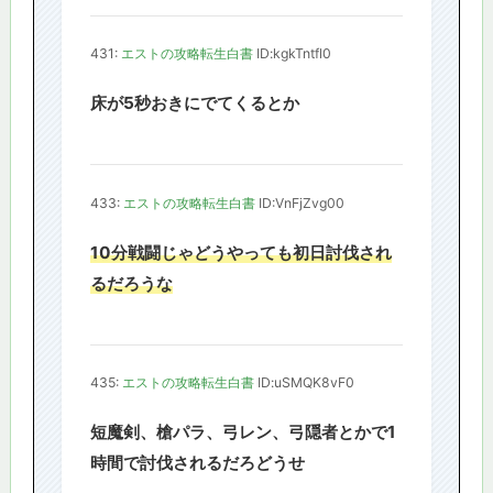
431:
エストの攻略転生白書
ID:kgkTntfl0
床が5秒おきにでてくるとか
433:
エストの攻略転生白書
ID:VnFjZvg00
10分戦闘じゃどうやっても初日討伐され
るだろうな
435:
エストの攻略転生白書
ID:uSMQK8vF0
短魔剣、槍パラ、弓レン、弓隠者とかで1
時間で討伐されるだろどうせ