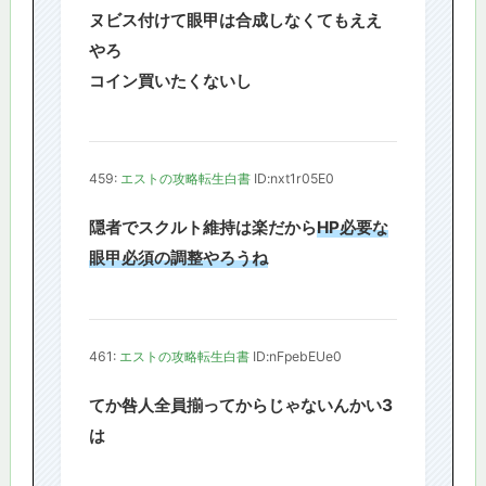
ヌビス付けて眼甲は合成しなくてもええ
やろ
コイン買いたくないし
459:
エストの攻略転生白書
ID:nxt1r05E0
隠者でスクルト維持は楽だから
HP必要な
眼甲必須の調整やろうね
461:
エストの攻略転生白書
ID:nFpebEUe0
てか咎人全員揃ってからじゃないんかい3
は