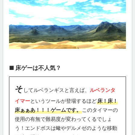
■ 床ゲーは不人気？
そ
してルベランギスと言えば、
ルベランタ
イマー
というツールが登場するほど
床！床！
床ぁぁあ！！！ゲームです。
このタイマーの
使用の有無で難易度が変わってくるでしょ
う！エンドボスは蠍やデルメゼのような移動