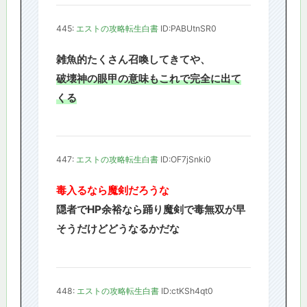
445:
エストの攻略転生白書
ID:PABUtnSR0
雑魚的たくさん召喚してきてや、
破壊神の眼甲の意味もこれで完全に出て
くる
447:
エストの攻略転生白書
ID:OF7jSnki0
毒入るなら魔剣だろうな
隠者でHP余裕なら踊り魔剣で毒無双が早
そうだけどどうなるかだな
448:
エストの攻略転生白書
ID:ctKSh4qt0