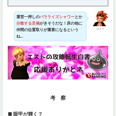
運営一押しの
パラライズシャワー
とか
分散する災禍
がきそうだな！床の他に
エスト
仲間の位置取りが重要になるという
ね…
考 察
■ 眼甲が輝く？