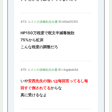
473:
エストの攻略転生白書
ID:iA5otOCK0
HP150万程度で呪文半減毒無効
75%から虹床
こんな程度の調整だろ
475:
エストの攻略転生白書
ID:+bgqtobAd
いや
安西先生の強いは毎回言ってるし毎
回すぐ倒されてる
からな
真に受けるなよ