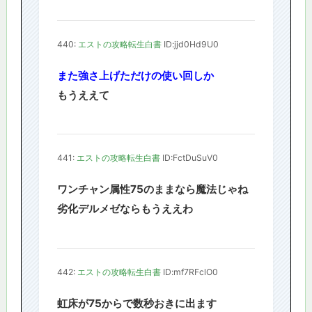
440:
エストの攻略転生白書
ID:jjd0Hd9U0
また強さ上げただけの使い回しか
もうええて
441:
エストの攻略転生白書
ID:FctDuSuV0
ワンチャン属性75のままなら魔法じゃね
劣化デルメゼならもうええわ
442:
エストの攻略転生白書
ID:mf7RFclO0
虹床が75からで数秒おきに出ます