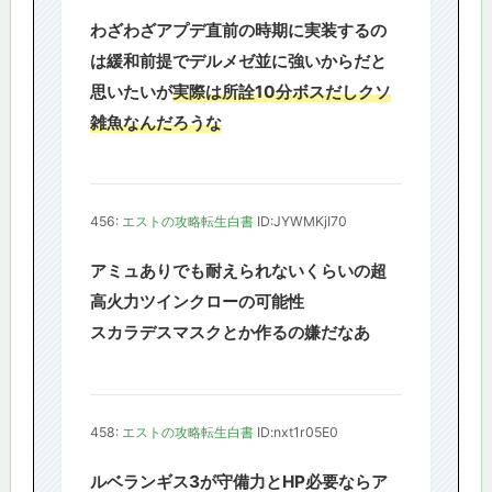
わざわざアプデ直前の時期に実装するの
は緩和前提でデルメゼ並に強いからだと
思いたいが
実際は所詮10分ボスだしクソ
雑魚なんだろうな
456:
エストの攻略転生白書
ID:JYWMKjI70
アミュありでも耐えられないくらいの超
高火力ツインクローの可能性
スカラデスマスクとか作るの嫌だなあ
458:
エストの攻略転生白書
ID:nxt1r05E0
ルベランギス3が守備力とHP必要ならア