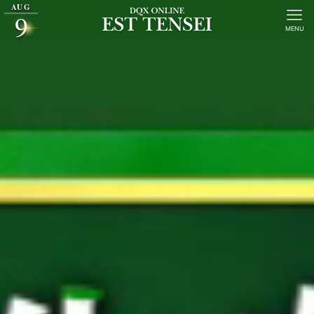
AUG
9
MENU