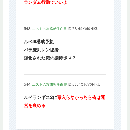
ランダム行動でいいよ
543:
エストの攻略転生白書
ID:Z3l44Kbl0NIKU
ルベⅢ構成予想
パラ魔剣レン隠者
強化された職の接待ボス？
544:
エストの攻略転生白書
ID:pEL4QJgV0NIKU
ルベランギス3に
毒入らなかったら俺は運
営を褒める