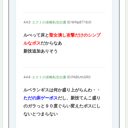
443:
エストの攻略転生白書
ID:WNp8T16/0
ルべって床と
聖女潰し攻撃だけのシンプ
ルなボス
だからなあ
新技追加ありそう
444:
エストの攻略転生白書
ID:PABUtnSR0
ルベランギスは何か盛り上がらんわ・・
ただの床ゲーボス
だし、新技てんこ盛り
のガラっと９０度ぐらい変えたボスにし
ないとつまらない