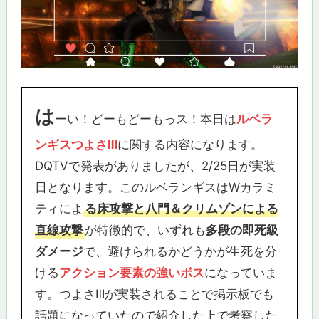
は
ーい！どーもどーもっス！本日は
ルベラ
ンギスつよさⅢ
に関する内容になります。
DQTVで発表がありましたが、2/25日が実装
日となります。このルベランギスはWカラミ
ティによ
る床攻撃と八門＆クリムゾンによる
直線攻撃
が特徴的で、いずれも
多段の即死級
ダメージ
で、避けられるかどうかが生死を分
ける
アクション要素の強いボス
になっていま
す。つよさⅢが実装されることで掲示板でも
話題になっていたので紹介した上で考察した