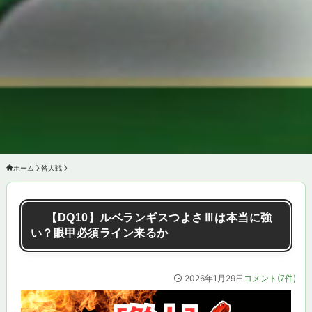
ホーム
咎人戦
【DQ10】ルベランギスつよさⅢは本当に強
い？眼甲必須ライン来るか
2026年1月29日
コメント(7件)