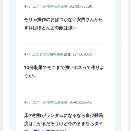
476:
エストの攻略転生白書
ID:sX9xv5bS0
そりゃ操作のおぼつかない安西さんから
すればほとんどの敵は強い
477:
エストの攻略転生白書
ID:28+Dc/Ok0
10分制限でそこまで強いボスって作りよ
うが……
478:
エストの攻略転生白書
ID:+bgqtobAd
床の秒数がランダムになるなら多少難易
度は上がるだろうけど今のままなら
タイ