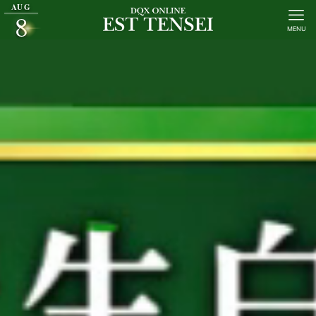
AUG
8
MENU