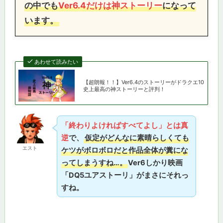
の中でも
Ver6.4だけは神ストーリー
になって
います。
あわせて読みたい
【超朗報！！】Ver6.4のストーリーがドラクエ10
史上最高の神ストーリーと評判！
「終わりよければすべてよし」とは真
逆
で、
仮定がどんなに素晴らしくても
エスト
ケツがボロボロだと作品全体が糞にな
ってしまうすね…。
Ver6しかり映画
「DQ5ユアストーリ」がまさにそれっ
すね。