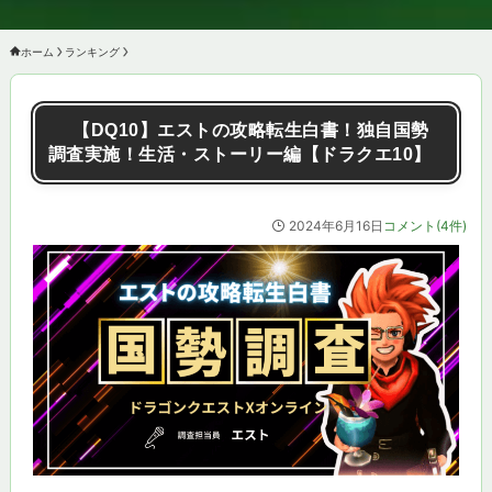
ホーム
ランキング
【DQ10】エストの攻略転生白書！独自国勢
調査実施！生活・ストーリー編【ドラクエ10】
2024年6月16日
コメント(4件)