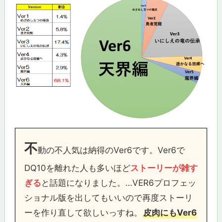
不
動の不人気は納得のVer6です。Ver6で
DQ10を離れた人も多いほど
ストーリーが雑す
ぎる
と話題になりました。…VER6プロフェッ
ショナル版を出してもいいので再度ストーリ
ーを作り直して欲しいっすね。
皮肉にもVer6