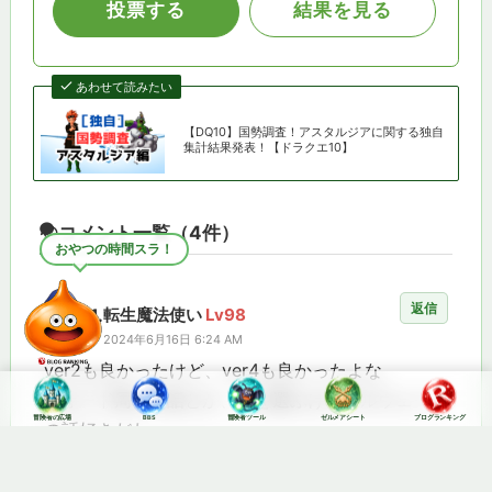
あわせて読みたい
【DQ10】国勢調査！アスタルジアに関する独自
集計結果発表！【ドラクエ10】
コメント一覧
（4件）
おやつの時間スラ！
返信
1.
転生魔法使い
Lv98
2024年6月16日 6:24 AM
ver2も良かったけど、ver4も良かったよな
クオード周りの話とか、人を選ぶけどアルウェーン
冒険者の広場
BBS
冒険者ツール
ゼルメアシート
ブログランキング
の話好きだわ