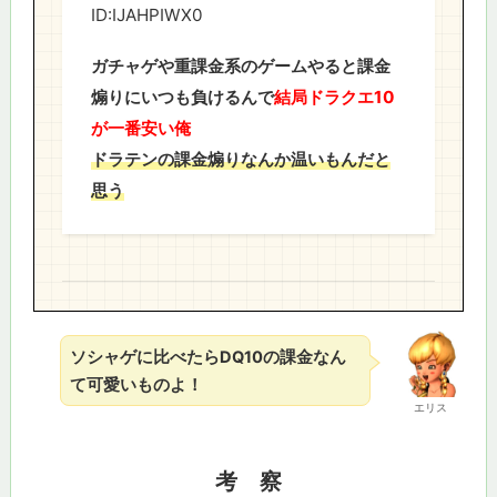
ID:IJAHPIWX0
ガチャゲや重課金系のゲームやると課金
煽りにいつも負けるんで
結局ドラクエ10
が一番安い俺
ドラテンの課金煽りなんか温いもんだと
思う
ソシャゲに比べたらDQ10の課金なん
て可愛いものよ！
エリス
考 察