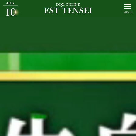
AUG
10
MENU