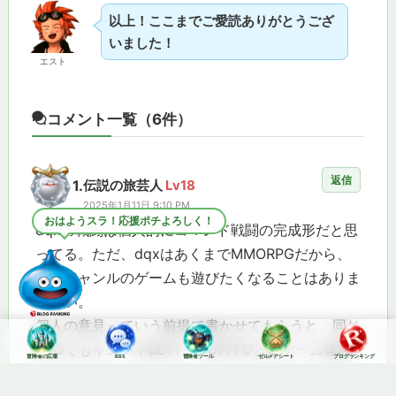
以上！ここまでご愛読ありがとうござ
いました！
エスト
コメント一覧
（6件）
返信
1.
伝説の旅芸人
Lv18
2025年1月11日 9:10 PM
今日も元気にいくスラ！
dqxの戦闘は個人的にコマンド戦闘の完成形だと思
ってる。ただ、dqxはあくまでMMORPGだから、
違うジャンルのゲームも遊びたくなることはありま
すはい。
個人の意見っていう前提で書かせてもらうと、同じ
RPGでもキンハやBDFF、SOPFFOとはゲーム体験
冒険者の広場
BBS
冒険者ツール
ゼルメアシート
ブログランキング
が違うからどれか一つは選べないけどどれも自分に